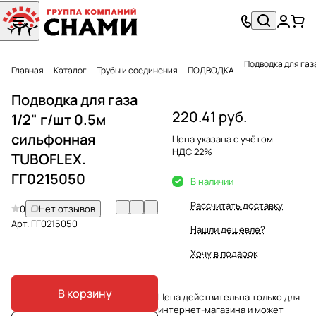
Подводка для газ
Главная
Каталог
Трубы и соединения
ПОДВОДКА
Подводка для газа
220.41 руб.
1/2" г/шт 0.5м
сильфонная
Цена указана с учётом
НДС 22%
TUBOFLEX.
ГГ0215050
В наличии
Рассчитать доставку
0
Нет отзывов
Арт.
ГГ0215050
Нашли дешевле?
Хочу в подарок
В корзину
Цена действительна только для
интернет-магазина и может