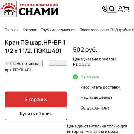
Главная
Каталог
Трубы и соединения
Полиэтиленовые, ПНД трубы и 
Кран ПЭ шар.НР-ВР 1
502 руб.
1/2 x 1 1/2. ПЭКШ401
Цена указана с учётом
0
Нет отзывов
НДС 22%
Арт.
ПЭКШ401
В наличии
Рассчитать доставку
Нашли дешевле?
В корзину
Хочу в подарок
Купить в 1 клик
Цена действительна только для
интернет-магазина и может