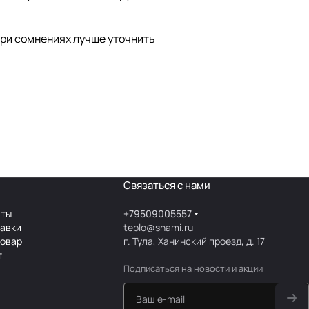
При сомнениях лучше уточнить
Связаться с нами
аты
+79509005557
тавки
teplo@snami.ru
товар
г. Тула, Ханинский проезд, д. 17
т
Подписаться
на новости и акции