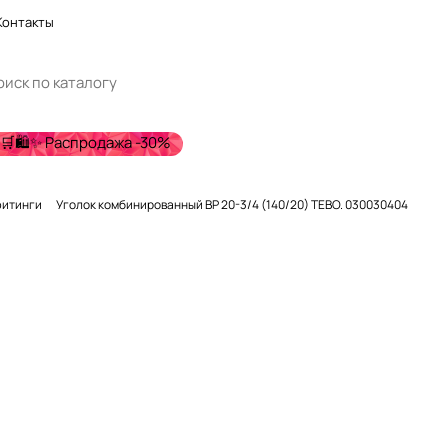
Контакты
🛒🛍️✨ Распродажа -30%
фитинги
Уголок комбинированный ВР 20-3/4 (140/20) TEBO. 030030404