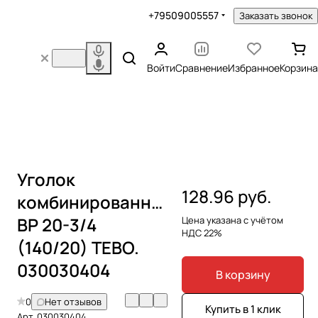
+79509005557
Заказать звонок
Войти
Сравнение
Избранное
Корзина
Уголок
128.96 руб.
комбинированный
ВР 20-3/4
Цена указана с учётом
НДС 22%
(140/20) TEBO.
030030404
В корзину
0
Нет отзывов
Купить в 1 клик
Арт.
030030404