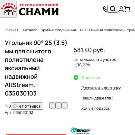
Главная
Каталог
Трубы и соединения
PEX - Сшитый полиэтилен - тру
Угольник 90° 25 (3,5)
581.40 руб.
мм для сшитого
полиэтилена
Цена указана с учётом
НДС 22%
аксиальный
надвижной
В наличии
AltStream.
Рассчитать доставку
035030103
Нашли дешевле?
0
Нет отзывов
Хочу в подарок
Арт.
035030103