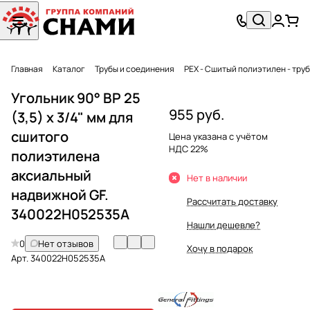
Главная
Каталог
Трубы и соединения
PEX - Сшитый полиэтилен - тру
Угольник 90° ВР 25
955 руб.
(3,5) х 3/4" мм для
сшитого
Цена указана с учётом
НДС 22%
полиэтилена
аксиальный
Нет в наличии
надвижной GF.
Рассчитать доставку
340022H052535A
Нашли дешевле?
0
Нет отзывов
Хочу в подарок
Арт.
340022H052535A