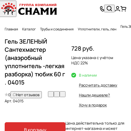
Гель 
Главная
Каталог
Трубы и соединения
Уплотнители, гель, лен
Гель ЗЕЛЕНЫЙ
728 руб.
Сантехмастер
(анаэробный
Цена указана с учётом
НДС 22%
уплотнитель -легкая
разборка) тюбик 60 г
В наличии
. 04015
Рассчитать доставку
0
Нет отзывов
Нашли дешевле?
Арт.
04015
Хочу в подарок
Цена действительна только для
интернет-магазина и может
В корзину