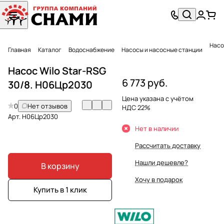
Насо
Главная
Каталог
Водоснабжение
Насосы и насосные станции
Насос Wilo Star-RSG
6 773 руб.
30/8. Н06Цр2030
Цена указана с учётом
0
Нет отзывов
НДС 22%
Арт.
Н06Цр2030
Нет в наличии
Рассчитать доставку
Нашли дешевле?
В корзину
Хочу в подарок
Купить в 1 клик