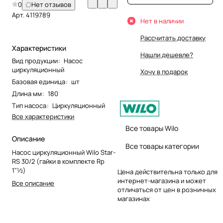
0
Нет отзывов
Арт.
4119789
Нет в наличии
Рассчитать доставку
Характеристики
Нашли дешевле?
Вид продукции
:
Насос
циркуляционный
Хочу в подарок
Базовая единица
:
шт
Длина мм
:
180
Тип насоса
:
Циркуляционный
Все характеристики
Все товары Wilo
Описание
Все товары категории
Насос циркуляционный Wilo Star-
RS 30/2 (гайки в комплекте Rp
1"½)
Цена действительна только для
интернет-магазина и может
Все описание
отличаться от цен в розничных
магазинах