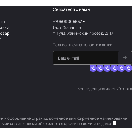
Связаться с нами
аты
+79509005557
тавки
teplo@snami.ru
товар
г. Тула, Ханинский проезд, д. 17
т
Подписаться
на новости и акции
Конфиденциальность
Оферта
изайн и оформление страниц, доменное имя, фирменное наименование
ными соглашениями об охране авторских прав.
Читать далее