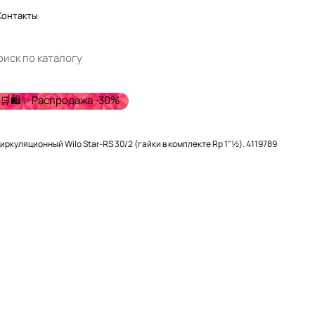
Контакты
🛒🛍️✨ Распродажа -30%
иркуляционный Wilo Star-RS 30/2 (гайки в комплекте Rp 1"½). 4119789