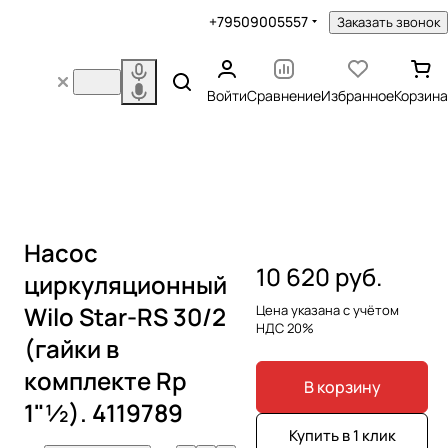
+79509005557
Заказать звонок
Войти
Сравнение
Избранное
Корзина
Насос
10 620 руб.
циркуляционный
Wilo Star-RS 30/2
Цена указана с учётом
НДС 20%
(гайки в
комплекте Rp
В корзину
1"½). 4119789
Купить в 1 клик