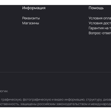
Информация
Помощь
Реквизиты
Условия опл
Магазины
Условия дос
Гарантия на 
Вопрос-отве
логии
.
ую, графическую, фотографическую и видео информацию, структуру, д
обственность, защищены российским законодательством и международ