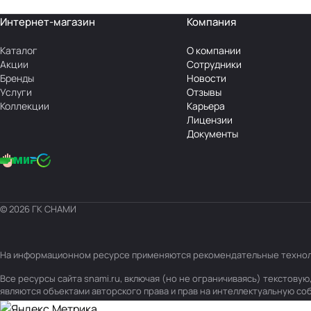
Интернет-магазин
Компания
Каталог
О компании
Акции
Сотрудники
Бренды
Новости
Услуги
Отзывы
Коллекции
Карьера
Лицензии
Документы
© 2026 ГК СНАМИ
На информационном ресурсе применяются
рекомендательные техно
Все ресурсы сайта snami.ru, включая (но не ограничиваясь) текстов
являются объектами авторского права и прав на интеллектуальную с