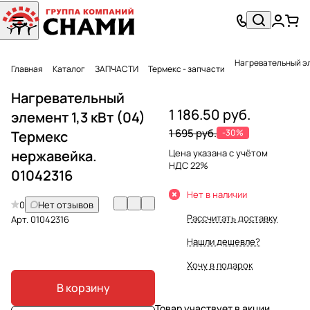
Нагревательный эл
Главная
Каталог
ЗАПЧАСТИ
Термекс - запчасти
Нагревательный
1 186.50 руб.
элемент 1,3 кВт (04)
1 695 руб.
-30%
Термекс
нержавейка.
Цена указана с учётом
НДС 22%
01042316
Нет в наличии
0
Нет отзывов
Рассчитать доставку
Арт.
01042316
Нашли дешевле?
Хочу в подарок
В корзину
Товар участвует в акции