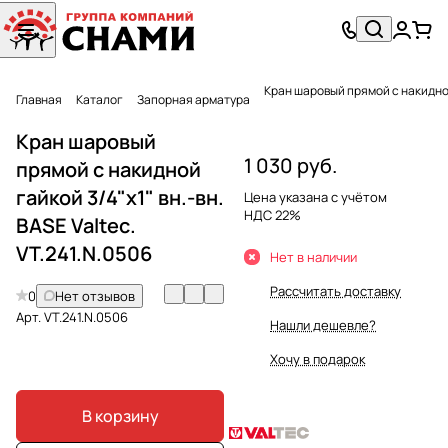
Главная
Каталог
Запорная арматура
Кран шаровый
1 030 руб.
прямой с накидной
гайкой 3/4"x1" вн.-вн.
Цена указана с учётом
НДС 22%
BASE Valtec.
VT.241.N.0506
Нет в наличии
Рассчитать доставку
0
Нет отзывов
Арт.
VT.241.N.0506
Нашли дешевле?
Хочу в подарок
В корзину