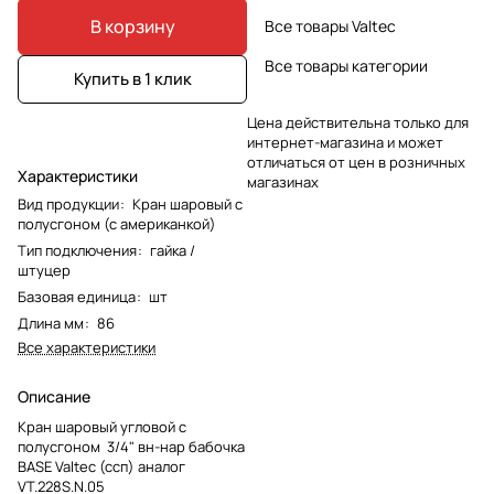
В корзину
Все товары Valtec
Все товары категории
Купить в 1 клик
Цена действительна только для
интернет-магазина и может
отличаться от цен в розничных
Характеристики
магазинах
Вид продукции
:
Кран шаровый с
полусгоном (с американкой)
Тип подключения
:
гайка /
штуцер
Базовая единица
:
шт
Длина мм
:
86
Все характеристики
Описание
Кран шаровый угловой с
полусгоном 3/4" вн-нар бабочка
BASE Valtec (ссп) аналог
VT.228S.N.05