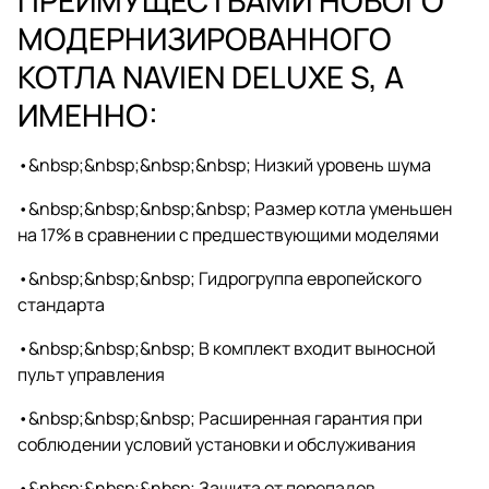
МОДЕР­НИЗИРОВАННОГО
КОТЛА NAVIEN DELUXE S, А
ИМЕННО:
•&nbsp;&nbsp;&nbsp;&nbsp; Низкий уровень шума
•&nbsp;&nbsp;&nbsp;&nbsp; Размер котла уменьшен
на 17% в сравнении с пред­шествующими моделями
•&nbsp;&nbsp;&nbsp; Гидрогруппа европейского
стандарта
•&nbsp;&nbsp;&nbsp; В комплект входит выносной
пульт управления
•&nbsp;&nbsp;&nbsp; Расширенная гарантия при
соблюдении условий установки и обслуживания
•&nbsp;&nbsp;&nbsp; Защита от перепадов