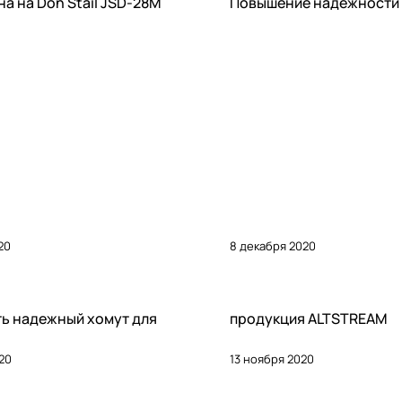
а на Don Stail JSD-28M
Повышение надежности
20
8 декабря 2020
ателям
Советы покупателям
ь надежный хомут для
продукция ALTSTREAM
20
13 ноября 2020