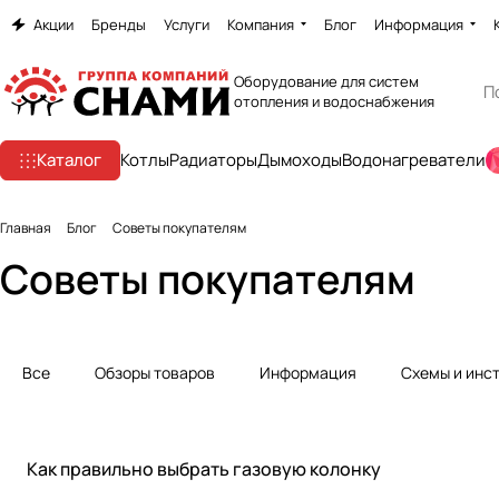
Акции
Бренды
Услуги
Компания
Блог
Информация
Оборудование для систем
отопления и водоснабжения
Каталог
Котлы
Радиаторы
Дымоходы
Водонагреватели
Главная
Блог
Советы покупателям
Советы покупателям
Все
Обзоры товаров
Информация
Схемы и инс
Советы покупателям
Как правильно выбрать газовую колонку