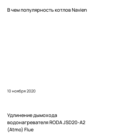
Советы покупателям
В чем популярность котлов Navien
10 ноября 2020
Советы покупателям
Удлинение дымохода
водонагревателя RODA JSD20-A2
(Atmo) Flue