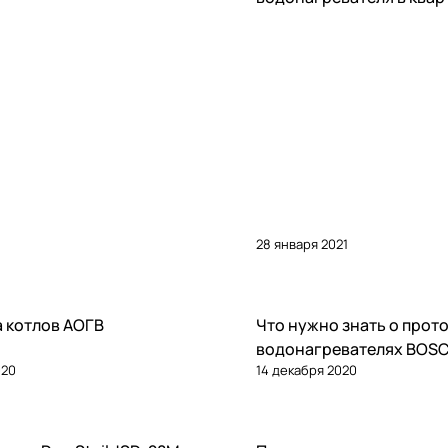
28 января 2021
ателям
Советы покупателям
 котлов АОГВ
Что нужно знать о прот
водонагревателях BOS
020
14 декабря 2020
ателям
Советы покупателям