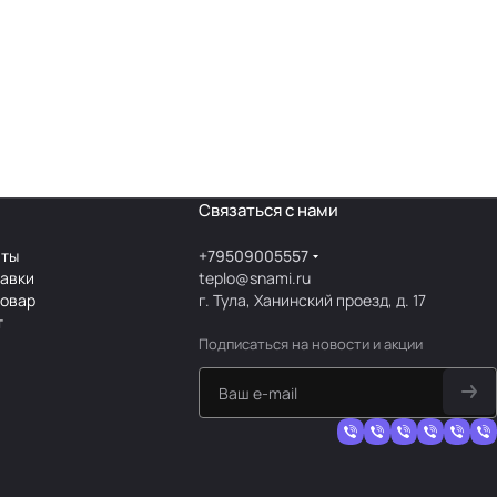
Связаться с нами
аты
+79509005557
тавки
teplo@snami.ru
товар
г. Тула, Ханинский проезд, д. 17
т
Подписаться
на новости и акции