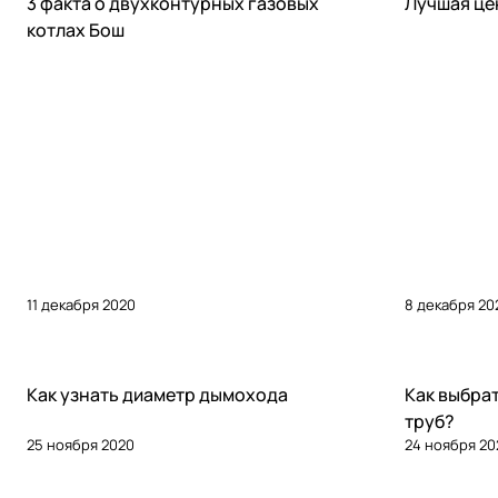
3 факта о двухконтурных газовых
Лучшая цен
котлах Бош
11 декабря 2020
8 декабря 20
Советы покупателям
Советы покуп
Как узнать диаметр дымохода
Как выбрат
труб?
25 ноября 2020
24 ноября 20