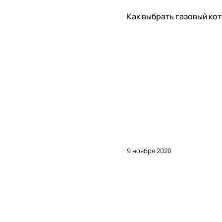
Советы покупателям
Как выбрать газовый ко
9 ноября 2020