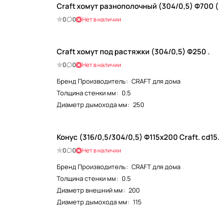
Craft хомут разнополочный (304/0,5) Ф700 (
0
0
Нет в наличии
Craft хомут под растяжки (304/0,5) Ф250 .
0
0
Нет в наличии
Бренд Производитель
:
CRAFT для дома
Толщина стенки мм
:
0.5
Диаметр дымохода мм
:
250
Конус (316/0,5/304/0,5) Ф115х
0
0
Нет в наличии
Бренд Производитель
:
CRAFT для дома
Толщина стенки мм
:
0.5
Диаметр внешний мм
:
200
Диаметр дымохода мм
:
115