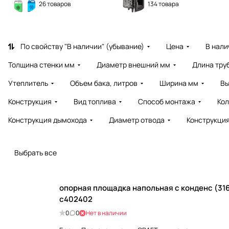
26 товаров
134 товара
По свойству "В наличии" (убывание)
Цена
В нали
Толщина стенки мм
Диаметр внешний мм
Длина тру
Утеплитель
Объем бака, литров
Ширина мм
Вы
Конструкция
Вид топлива
Способ монтажа
Кол
Конструкция дымохода
Диаметр отвода
Конструкци
Выбрать все
опорная площадка напольная с конденс (316
c402402
0
0
Нет в наличии