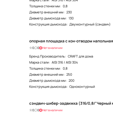
Марка стали
:
AISI 316 / AISI 304
Толщина стенки мм
:
0,8
Диаметр внешний мм
:
230
Диаметр дымохода мм
:
130
Конструкция дымохода
:
Двухконтурный (сэндвич)
опорная площадка с кон-отводом напольная 
0
0
Нет в наличии
Бренд Производитель
:
CRAFT для дома
Марка стали
:
AISI 316 / AISI 304
Толщина стенки мм
:
0,8
Диаметр внешний мм
:
250
Диаметр дымохода мм
:
200
Конструкция дымохода
:
Одноконтурный
сэндвич-шибер-задвижка (316/0,8/"Черный 
0
0
Нет в наличии