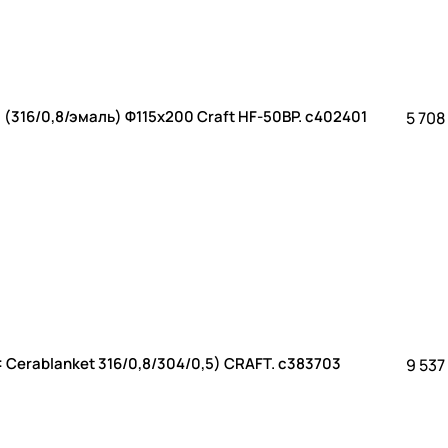
(316/0,8/эмаль) Ф115х200 Craft HF-50BP. c402401
5 708
Cerablanket 316/0,8/304/0,5) CRAFT. c383703
9 537