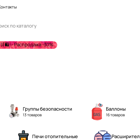
Контакты
🛒🛍️✨ Распродажа -30%
Группы безопасности
Баллоны
13 товаров
16 товаров
Печи отопительные
Расширител