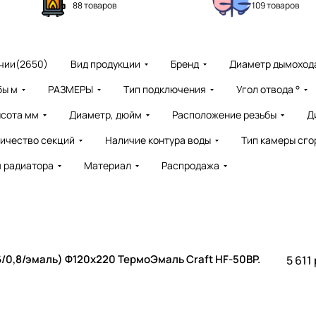
88 товаров
109 товаров
чии
(
2650
)
Вид продукции
Бренд
Диаметр дымохода
бы м
РАЗМЕРЫ
Тип подключения
Угол отвода °
сота мм
Диаметр, дюйм
Расположение резьбы
Д
ичество секций
Наличие контура воды
Тип камеры сго
я радиатора
Материал
Распродажа
/0,8/эмаль) Ф120х220 ТермоЭмаль Craft HF-50BP.
5 611