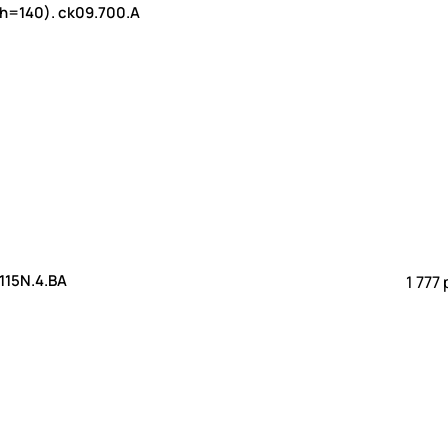
h=140). ck09.700.A
200 Craft. cd15.115N.4.ВА
1 777 