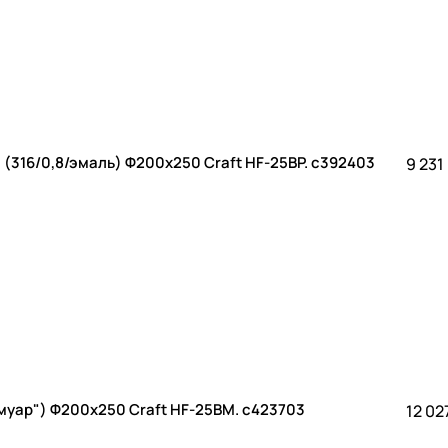
(316/0,8/эмаль) Ф200х250 Craft HF-25BP. c392403
9 231
муар") Ф200х250 Craft HF-25BM. c423703
12 02