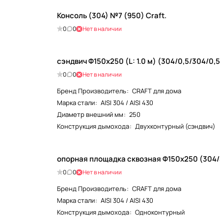
Консоль (304) №7 (950) Craft.
0
0
Нет в наличии
сэндвич Ф150х250 (L: 1.0 м) (304/0,5/304/0,5
0
0
Нет в наличии
Бренд Производитель
:
CRAFT для дома
Марка стали
:
AISI 304 / AISI 430
Диаметр внешний мм
:
250
Конструкция дымохода
:
Двухконтурный (сэндвич)
опорная площадка сквозная Ф150х250 (304/4
0
0
Нет в наличии
Бренд Производитель
:
CRAFT для дома
Марка стали
:
AISI 304 / AISI 430
Конструкция дымохода
:
Одноконтурный