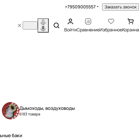
+79509005557
Заказать звонок
Войти
Сравнение
Избранное
Корзина
Дымоходы, воздуховоды
6183 товара
ьные баки