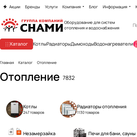
Акции
Бренды
Услуги
Компания
Блог
Информация
Оборудование для систем
отопления и водоснабжения
Каталог
Котлы
Радиаторы
Дымоходы
Водонагреватели
Главная
Каталог
Отопление
Отопление
7832
Котлы
Радиаторы отопления
247 товаров
1130 товаров
Незамерзайка
Печи для бани, сауны