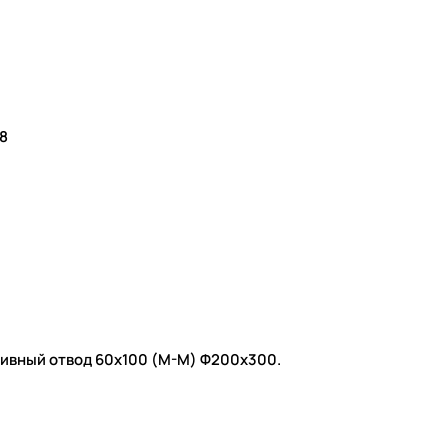
48
тивный отвод 60х100 (М-М) Ф200х300.