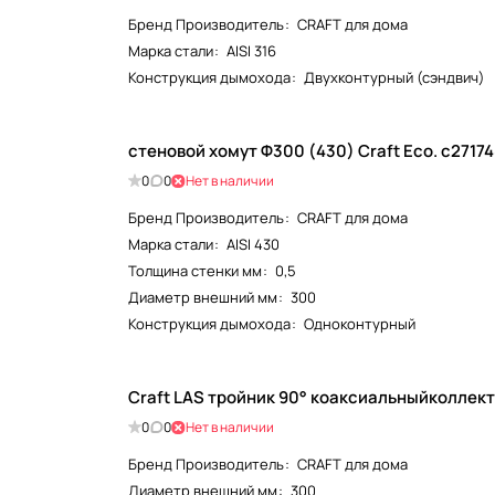
Бренд Производитель
:
CRAFT для дома
Марка стали
:
AISI 316
Конструкция дымохода
:
Двухконтурный (сэндвич)
стеновой хомут Ф300 (430) Craft Eco. c2717
0
0
Нет в наличии
Бренд Производитель
:
CRAFT для дома
Марка стали
:
AISI 430
Толщина стенки мм
:
0,5
Диаметр внешний мм
:
300
Конструкция дымохода
:
Одноконтурный
Craft LAS тройник 90° коаксиальныйколлек
0
0
Нет в наличии
Бренд Производитель
:
CRAFT для дома
Диаметр внешний мм
:
300