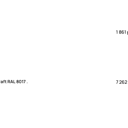
1 861
ft RAL 8017 .
7 262