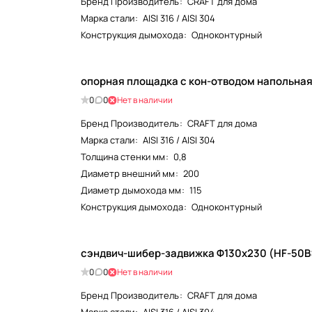
Бренд Производитель
:
CRAFT для дома
Марка стали
:
AISI 316 / AISI 304
Конструкция дымохода
:
Одноконтурный
опорная площадка с кон-отводом напольная 
0
0
Нет в наличии
Бренд Производитель
:
CRAFT для дома
Марка стали
:
AISI 316 / AISI 304
Толщина стенки мм
:
0,8
Диаметр внешний мм
:
200
Диаметр дымохода мм
:
115
Конструкция дымохода
:
Одноконтурный
сэндвич-шибер-задвижка Ф130х230 (HF-50B: 
0
0
Нет в наличии
Бренд Производитель
:
CRAFT для дома