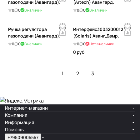
газоподачи (Авангард).
(Artech) Авангард.
0
0
В наличии
0
0
В наличии
Ручка регулятора
Интерфейс3003200012
газоподачи (Авангард).
(Solaris) Аванг,Демр.
0
0
В наличии
0
0
Нет в наличии
0 руб.
1
2
3
Интернет-магазин
Компания
Информация
Помощь
+79509005557