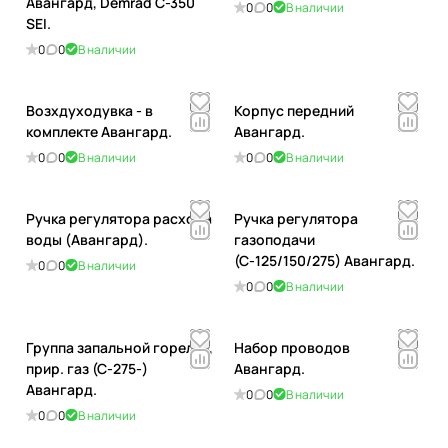
Авангард, Demrad С-350
0
0
В наличии
SEI.
0
0
В наличии
Возхдуходувка - в
Корпус передний
комплекте Авангард.
Авангард.
0
0
В наличии
0
0
В наличии
Ручка регулятора расхода
Ручка регулятора
воды (Авангард).
газоподачи
(С-125/150/275) Авангард.
0
0
В наличии
0
0
В наличии
Группа запальной горелки,
Набор проводов
прир. газ (С-275-)
Авангард.
Авангард.
0
0
В наличии
0
0
В наличии