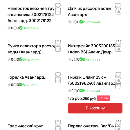
Наперсток верхней трубки
Датчик расхода воды
запальника 3002178122
Авангард.
Авангард. 3002178122
0
0
В наличии
0
0
В наличии
Ручка селектора расхода
Интерфейс 3003200183
воды (Авангард).
(Aden BS) Аванг,Демр.
0
0
В наличии
0
0
В наличии
Горелка Авангард,.
Гибкий шланг 25 см
(3002196240) Авангард.
0
0
В наличии
0
0
В наличии
175 руб.
-30%
250 руб.
В корзину
Графический круг
Переключатель Вкл/Выкл