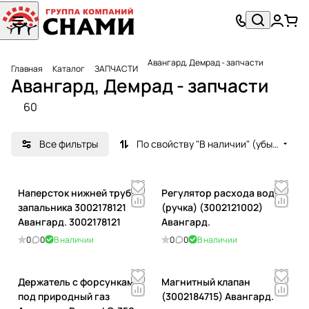
Авангард, Демрад - запчасти
Главная
Каталог
ЗАПЧАСТИ
Авангард, Демрад - запчасти
60
Все фильтры
По свойству "В наличии" (убывание)
Наперсток нижней трубки
Регулятор расхода воды
запальника 3002178121
(ручка) (3002121002)
Авангард. 3002178121
Авангард.
0
0
В наличии
0
0
В наличии
Держатель с форсунками
Магнитный клапан
под природный газ
(3002184715) Авангард.