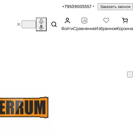
+79509005557
Заказать звонок
Войти
Сравнение
Избранное
Корзина