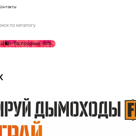
Контакты
🛒🛍️✨ Распродажа -30%
ж