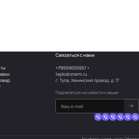
Связаться с нами
аты
+79509005557
тавки
teplo@snami.ru
товар
г. Тула, Ханинский проезд, д. 17
т
Подписаться
на новости и акции
Конфиденциальность
Оферта