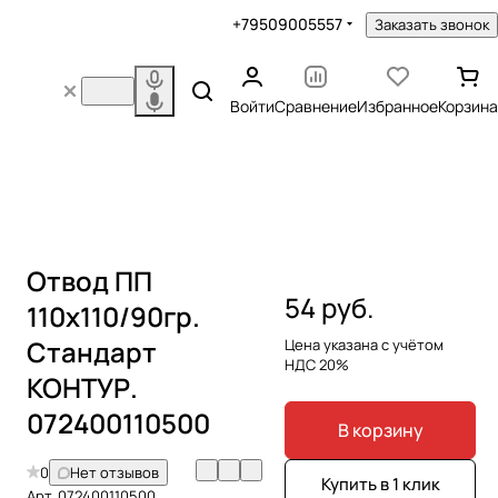
+79509005557
Заказать звонок
Войти
Сравнение
Избранное
Корзина
Отвод ПП
54 руб.
110х110/90гр.
Стандарт
Цена указана с учётом
НДС 20%
КОНТУР.
072400110500
В корзину
0
Нет отзывов
Купить в 1 клик
Арт.
072400110500