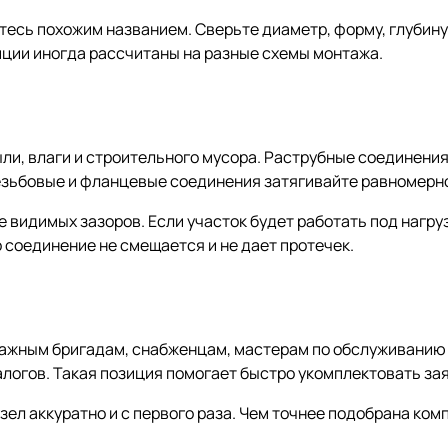
йтесь похожим названием. Сверьте диаметр, форму, глубин
иции иногда рассчитаны на разные схемы монтажа.
и, влаги и строительного мусора. Раструбные соединения
резьбовые и фланцевые соединения затягивайте равномерн
е видимых зазоров. Если участок будет работать под нагр
о соединение не смещается и не дает протечек.
тажным бригадам, снабженцам, мастерам по обслуживанию 
логов. Такая позиция помогает быстро укомплектовать зая
узел аккуратно и с первого раза. Чем точнее подобрана ко