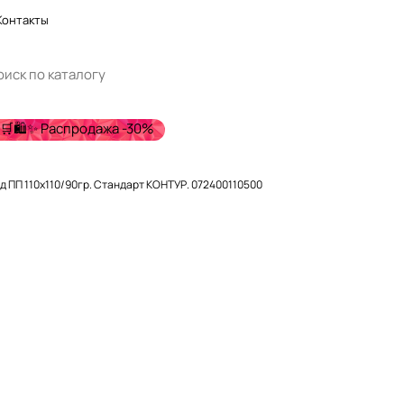
Контакты
🛒🛍️✨ Распродажа -30%
д ПП 110х110/90гр. Стандарт КОНТУР. 072400110500