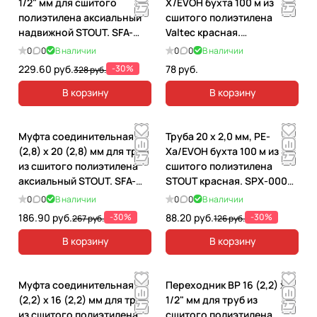
1/2" мм для сшитого
X/EVOH бухта 100 м из
полиэтилена аксиальный
сшитого полиэтилена
надвижной STOUT. SFA-
Valtec красная.
0006-001612
VP1620.3.100
0
0
В наличии
0
0
В наличии
229.60 руб.
-30%
78 руб.
328 руб.
В корзину
В корзину
Муфта соединительная 20
Труба 20 х 2,0 мм, PE-
(2,8) х 20 (2,8) мм для труб
Xa/EVOH бухта 100 м из
из сшитого полиэтилена
сшитого полиэтилена
аксиальный STOUT. SFA-
STOUT красная. SPX-0002-
0003-000020
002020
0
0
В наличии
0
0
В наличии
186.90 руб.
-30%
88.20 руб.
-30%
267 руб.
126 руб.
В корзину
В корзину
Муфта соединительная 16
Переходник ВР 16 (2,2) х
(2,2) х 16 (2,2) мм для труб
1/2" мм для труб из
из сшитого полиэтилена
сшитого полиэтилена