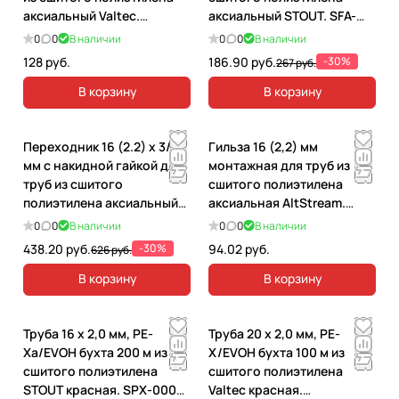
аксиальный Valtec.
аксиальный STOUT. SFA-
VTm.403.G.001616
0002-001612
0
0
В наличии
0
0
В наличии
128 руб.
186.90 руб.
-30%
267 руб.
В корзину
В корзину
Переходник 16 (2.2) х 3/4"
Гильза 16 (2,2) мм
мм с накидной гайкой для
монтажная для труб из
труб из сшитого
сшитого полиэтилена
полиэтилена аксиальный
аксиальная AltStream.
STOUT. SFA-0019-001634
035090101
0
0
В наличии
0
0
В наличии
438.20 руб.
-30%
94.02 руб.
626 руб.
В корзину
В корзину
Труба 16 х 2,0 мм, PE-
Труба 20 х 2,0 мм, PE-
Xa/EVOH бухта 200 м из
X/EVOH бухта 100 м из
сшитого полиэтилена
сшитого полиэтилена
STOUT красная. SPX-0002-
Valtec красная.