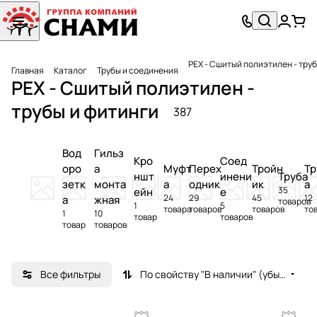
PEX - Сшитый полиэтилен - тру
Главная
Каталог
Трубы и соединения
PEX - Сшитый полиэтилен -
трубы и фитинги
387
Вод
Гильз
Кро
Соед
оро
а
Муфт
Перех
Тройн
Тр
ншт
инени
Труба
зетк
монта
а
одник
ик
а
35
ейн
е
24
29
45
12
а
жная
товаров
1
5
товара
товаров
товаров
то
1
10
товар
товаров
товар
товаров
Все фильтры
По свойству "В наличии" (убывание)