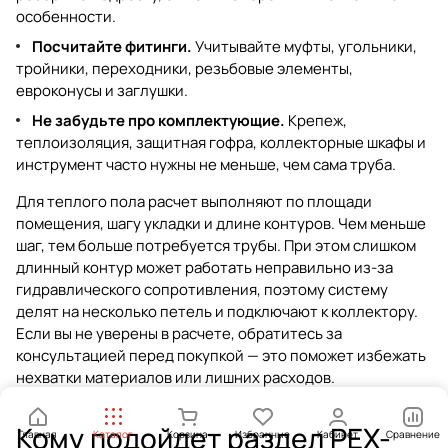
особенности.
Посчитайте фитинги.
Учитывайте муфты, угольники,
тройники, переходники, резьбовые элементы,
евроконусы и заглушки.
Не забудьте про комплектующие.
Крепеж,
теплоизоляция, защитная гофра, коллекторные шкафы и
инструмент часто нужны не меньше, чем сама труба.
Для теплого пола расчет выполняют по площади
помещения, шагу укладки и длине контуров. Чем меньше
шаг, тем больше потребуется трубы. При этом слишком
длинный контур может работать неправильно из-за
гидравлического сопротивления, поэтому систему
делят на несколько петель и подключают к коллектору.
Если вы не уверены в расчете, обратитесь за
консультацией перед покупкой — это поможет избежать
нехватки материалов или лишних расходов.
Кому подойдет раздел PEX-
Главная
Каталог
Корзина
Избранные
Кабинет
Сравнение