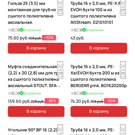
Гильза 25 (3,5) мм
Труба 16 х 2,0 мм, PE-X без
монтажная для труб из
EVOH бухта 100 м из
сшитого полиэтилена
сшитого полиэтилена
аксиальная.
AltStream. 021010101
0
0
В наличии
0
0
В наличии
75.60 руб.
-30%
43 руб.
108 руб.
В корзину
В корзину
Муфта соединительная 16
Труба 16 х 2,0 мм, PE-
(2,2) х 20 (2,8) мм для труб
Xa/EVOH бухта 200 м из
из сшитого полиэтилена
сшитого полиэтилена
аксиальный STOUT. SFA-
BERGERR pink. BG1620200p
0004-002016
0
0
В наличии
0
0
В наличии
159.60 руб.
-30%
74.20 руб.
-30%
228 руб.
106 руб.
В корзину
В корзину
Угольник 90° ВР 16 (2,2) х
Труба 16 х 2,0 мм, PE-