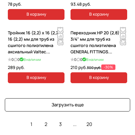
78 руб.
93.48 руб.
В корзину
В корзину
Тройник 16 (2,2) х 16 (2,2) х
Переходник НР 20 (2,8) x
16 (2,2) мм для труб из
3/4" мм для труб из
сшитого полиэтилена
сшитого полиэтилена
аксиальный Valtec.
GENERAL FITTINGS.
VTm.431.G.161616
340001H052028A
0
0
В наличии
0
0
В наличии
289 руб.
210 руб.
-30%
300 руб.
В корзину
В корзину
Загрузить еще
1
2
3
...
20