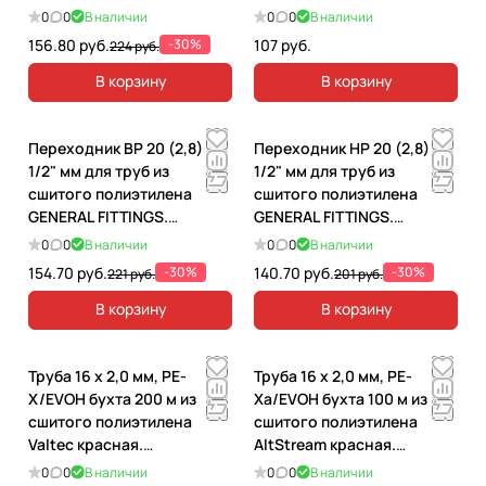
001620
VP2020.3.100
0
0
В наличии
0
0
В наличии
156.80 руб.
-30%
107 руб.
224 руб.
В корзину
В корзину
Переходник ВР 20 (2,8) x
Переходник НР 20 (2,8) x
1/2" мм для труб из
1/2" мм для труб из
сшитого полиэтилена
сшитого полиэтилена
GENERAL FITTINGS.
GENERAL FITTINGS.
340002RH42028A
340001H042028A
0
0
В наличии
0
0
В наличии
154.70 руб.
-30%
140.70 руб.
-30%
221 руб.
201 руб.
В корзину
В корзину
Труба 16 х 2,0 мм, PE-
Труба 16 х 2,0 мм, PE-
X/EVOH бухта 200 м из
Xa/EVOH бухта 100 м из
сшитого полиэтилена
сшитого полиэтилена
Valtec красная.
AltStream красная.
VP1620.3.200
019010201
0
0
В наличии
0
0
В наличии