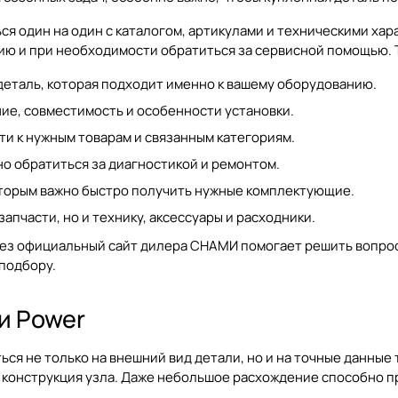
я один на один с каталогом, артикулами и техническими хар
ию и при необходимости обратиться за сервисной помощью. Т
деталь, которая подходит именно к вашему оборудованию.
ие, совместимость и особенности установки.
и к нужным товарам и связанным категориям.
о обратиться за диагностикой и ремонтом.
оторым важно быстро получить нужные комплектующие.
апчасти, но и технику, аксессуары и расходники.
ерез официальный сайт дилера
СНАМИ
помогает решить вопрос
 подбору.
и Power
я не только на внешний вид детали, но и на точные данные 
и конструкция узла. Даже небольшое расхождение способно п