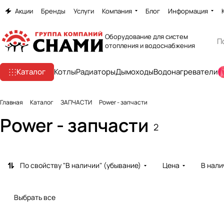
Акции
Бренды
Услуги
Компания
Блог
Информация
Оборудование для систем
отопления и водоснабжения
Каталог
Котлы
Радиаторы
Дымоходы
Водонагреватели
Главная
Каталог
ЗАПЧАСТИ
Power - запчасти
Power - запчасти
2
По свойству "В наличии" (убывание)
Цена
В нали
Выбрать все