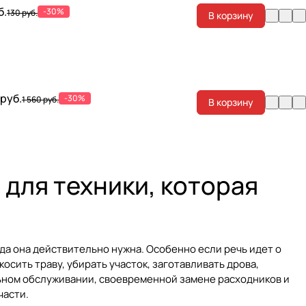
б.
-30%
130 руб.
В корзину
 руб.
-30%
1 560 руб.
В корзину
для техники, которая
гда она действительно нужна. Особенно если речь идет о
осить траву, убирать участок, заготавливать дрова,
ьном обслуживании, своевременной замене расходников и
части
.