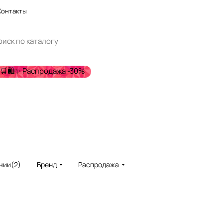
Контакты
🛒🛍️✨ Распродажа -30%
чии
(
2
)
Бренд
Распродажа