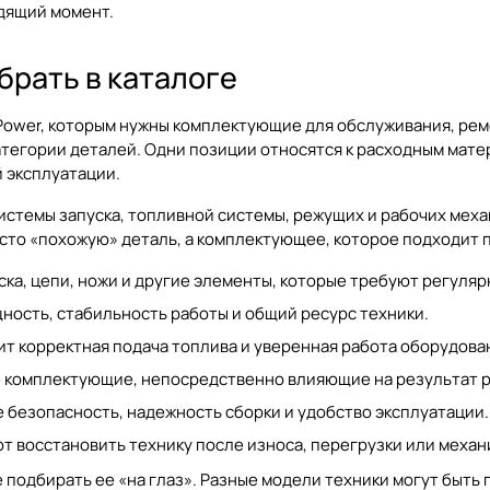
одящий момент.
брать в каталоге
ower, которым нужны комплектующие для обслуживания, ремо
атегории деталей. Одни позиции относятся к расходным мате
 эксплуатации.
системы запуска, топливной системы, режущих и рабочих мех
сто «похожую» деталь, а комплектующее, которое подходит п
еска, цепи, ножи и другие элементы, которые требуют регуля
ность, стабильность работы и общий ресурс техники.
ит корректная подача топлива и уверенная работа оборудова
е комплектующие, непосредственно влияющие на результат 
безопасность, надежность сборки и удобство эксплуатации.
т восстановить технику после износа, перегрузки или меха
е подбирать ее «на глаз». Разные модели техники могут быть