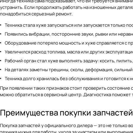
Иногда техника сама подсказывает, что ей требуется вниман
устранить. Если продолжать работать на изношенных деталях
понадобиться серьезный ремонт.
Техника стала хуже запускаться или запускается только по
Появились вибрации, посторонние звуки, рывки или нерав
Оборудование потеряло мощность и хуже справляется с пр
Увеличился расход топлива, масла или других эксплуатац
Рабочий орган стал хуже выполнять задачу: косить, пилить
На деталях заметны трещины, сколы, деформация, сильный
Техника долго хранилась без обслуживания и готовится к н
При появлении таких признаков стоит проверить состояние
можно обратиться в
сервисный центр
. Диагностика поможет
Преимущества покупки запчастей 
Покупка запчастей у официального дилера — это не только 
техника нужна для работы, ухода за участком или выполнени