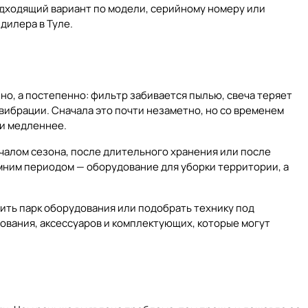
дходящий вариант по модели, серийному номеру или
дилера в Туле.
о, а постепенно: фильтр забивается пылью, свеча теряет
 вибрации. Сначала это почти незаметно, но со временем
ми медленнее.
чалом сезона, после длительного хранения или после
мним периодом — оборудование для уборки территории, а
вить парк оборудования или подобрать технику под
дования, аксессуаров и комплектующих, которые могут