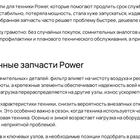
и для техники Power, которые помогают продлить срок служ
стабильно, потеряла мощность, стала хуже запускаться, изда
обранная запчасть часто решает проблему быстрее, дешевле 
ку грамотно: без случайных покупок, сомнительных аналогов 
профилактики и планового технического обслуживания, а пр
нные запчасти Power
ачительных» деталей: фильтр влияет на чистоту воздуха и ре
аботы, а крепежные элементы обеспечивают надежность всей 
грузка перераспределяется на другие узлы, износ ускоряетс
характеристики техники, снизить вероятность внезапных отк
. Это особенно важно в сезон, когда техника используется ч
довая техника. Осенью и зимой возрастает нагрузка на обору
ть неприятной проблемой.
 и ключевых узлов, а необходимые позиции подобрать в раз