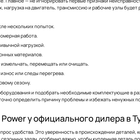
ие. Главное — не игнорировать первые признаки неисправнос
, нагрузка на двигатель, трансмиссию и рабочие узлы будет 
сле нескольких попыток.
номерная работа.
ивычной нагрузкой.
ионных материалов.
, измельчать, перемещать или очищать.
 износ или следы перегрева.
овому сезону.
 оборудования и подобрать необходимые комплектующие в р
 точно определить причину проблемы и избежать ненужных по
Power у официального дилера в Т
вопрос удобства. Это уверенность в происхождении деталей,
я сезонных задач, особенно важно, чтобы купленная деталь 