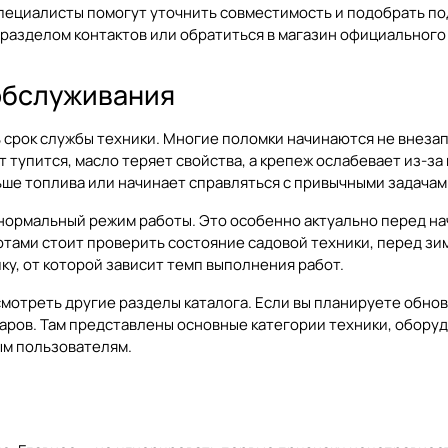
пециалисты помогут уточнить совместимость и подобрать по
я разделом
контактов
или обратиться в магазин официального 
 обслуживания
срок службы техники. Многие поломки начинаются не внезапн
 тупится, масло теряет свойства, а крепеж ослабевает из-за
льше топлива или начинает справляться с привычными задача
нормальный режим работы. Это особенно актуально перед на
тами стоит проверить состояние садовой техники, перед зи
у, от которой зависит темп выполнения работ.
осмотреть другие разделы каталога. Если вы планируете обно
варов
. Там представлены основные категории техники, обору
ым пользователям.