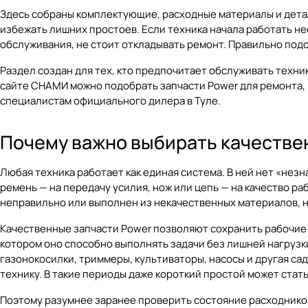
Здесь собраны комплектующие, расходные материалы и детал
избежать лишних простоев. Если техника начала работать не
обслуживания, не стоит откладывать ремонт. Правильно под
Раздел создан для тех, кто предпочитает обслуживать техни
сайте
СНАМИ
можно подобрать запчасти Power для ремонта, 
специалистам официального дилера в Туле.
Почему важно выбирать качестве
Любая техника работает как единая система. В ней нет «незн
ремень — на передачу усилия, нож или цепь — на качество р
неправильно или выполнен из некачественных материалов, на
Качественные запчасти Power позволяют сохранить рабочие 
котором оно способно выполнять задачи без лишней нагрузки
газонокосилки, триммеры, культиваторы, насосы и другая са
технику. В такие периоды даже короткий простой может ста
Поэтому разумнее заранее проверить состояние расходников