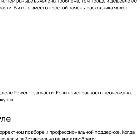
ти. Чем раньше выявлена проблема, тем проще и дешевле ее
расти. В итоге вместо простой замены расходника может
азделе
Power — запчасти
. Если неисправность неочевидна,
купок.
уле
 корректном подборе и профессиональной поддержке. Когда
подошла и действительно решила проблему.