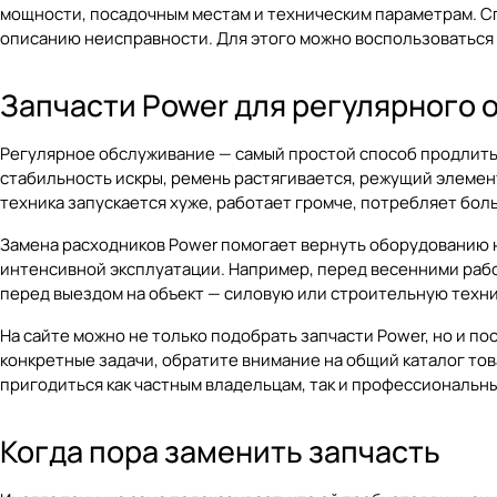
мощности, посадочным местам и техническим параметрам. С
описанию неисправности. Для этого можно воспользоватьс
Запчасти Power для регулярного
Регулярное обслуживание — самый простой способ продлить 
стабильность искры, ремень растягивается, режущий элемент
техника запускается хуже, работает громче, потребляет бо
Замена расходников Power помогает вернуть оборудованию 
интенсивной эксплуатации. Например, перед весенними рабо
перед выездом на объект — силовую или строительную техник
На сайте можно не только подобрать запчасти Power, но и п
конкретные задачи, обратите внимание на общий
каталог то
пригодиться как частным владельцам, так и профессиональн
Когда пора заменить запчасть