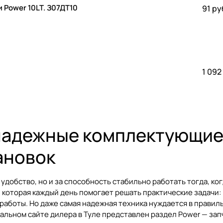
 Power 10LT. З07ДТ10
91 ру
1 092
 надежные комплектующие 
ановок
удобство, но и за способность стабильно работать тогда, ко
которая каждый день помогает решать практические задачи: к
аботы. Но даже самая надежная техника нуждается в правил
иальном сайте дилера в Туле представлен раздел
Power — зап