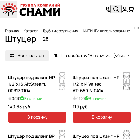
Шт
Главная
Каталог
Трубы и соединения
ФИТИНГИ никелированные
Штуцер
28
Все фильтры
По свойству "В наличии" (убывание)
Штуцер под шланг НР
Штуцер под шланг НР
1/2"х16 AltStream.
1/2"х14 Valtec.
003130104
VTr.650.N.0414
0
0
В наличии
0
0
В наличии
140.68 руб.
119 руб.
В корзину
В корзину
Штуцер под шланг ВР
Штуцер под шланг НР