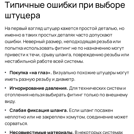
Типичные ошибки при выборе
штуцера
На первый взгляд штуцер кажется простой деталью, но
именно в таких простых деталях часто допускают
ошибки. Неверный размер, неподходящая резьба или
попытка использовать фитинг не по назначению могут
привести к течи, срыву шланга, повреждению резьбы или
нестабильной работе всей системы.
Покупка «на глаз».
Визуально похожие штуцеры могут
иметь разную резьбу и диаметр.
Игнорирование давления.
Для технических систем и
отопления нельзя выбирать фитинг только по внешнему
виду.
Слабая фиксация шланга.
Если шланг посажен
неплотно или не закреплен хомутом, соединение может
сорваться.
Несовместимые материалы.
В некоторых системах