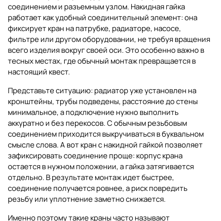
соединением и разъемным узлом. Накидная гайка
работает как удобный соединительный элемент: она
фиксирует кран на патрубке, радиаторе, насосе,
фильтре или другом оборудовании, не требуя вращения
всего изделия вокруг своей оси. Это особенно важно в
тесных местах, где обычный монтаж превращается в
настоящий квест.
Представьте ситуацию: радиатор уже установлен на
кронштейны, трубы подведены, расстояние до стены
минимальное, а подключение нужно выполнить
аккуратно и без перекосов. С обычным резьбовым
соединением приходится выкручиваться в буквальном
смысле слова. А вот
кран с накидной гайкой
позволяет
зафиксировать соединение проще: корпус крана
остается в нужном положении, а гайка затягивается
отдельно. В результате монтаж идет быстрее,
соединение получается ровнее, а риск повредить
резьбу или уплотнение заметно снижается.
Именно поэтому такие краны часто называют