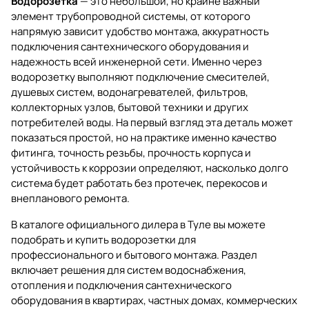
Водорозетка
— это небольшой, но крайне важный
элемент трубопроводной системы, от которого
напрямую зависит удобство монтажа, аккуратность
подключения сантехнического оборудования и
надежность всей инженерной сети. Именно через
водорозетку выполняют подключение смесителей,
душевых систем, водонагревателей, фильтров,
коллекторных узлов, бытовой техники и других
потребителей воды. На первый взгляд эта деталь может
показаться простой, но на практике именно качество
фитинга, точность резьбы, прочность корпуса и
устойчивость к коррозии определяют, насколько долго
система будет работать без протечек, перекосов и
внепланового ремонта.
В каталоге официального дилера в Туле вы можете
подобрать и купить водорозетки для
профессионального и бытового монтажа. Раздел
включает решения для систем водоснабжения,
отопления и подключения сантехнического
оборудования в квартирах, частных домах, коммерческих