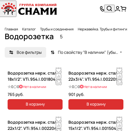
Главная
Каталог
Трубы и соединения
Нержавейка. Трубы и фитинги
Водорозетка
5
Все фильтры
По свойству "В наличии" (убывание)
Водорозетка нерж. сталь
Водорозетка нерж. сталь
18х1/2". VTi.954.I.001804
22х3/4". VTi.954.I.002205
0
0
Нет в наличии
0
0
Нет в наличии
765 руб.
901 руб.
В корзину
В корзину
Водорозетка нерж. сталь
Водорозетка нерж. сталь
22х1/2". VTi.954.I.002204
15х1/2". VTi.954.I.001504