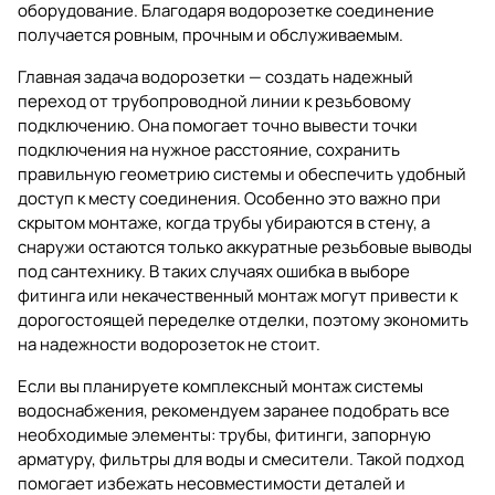
оборудование. Благодаря водорозетке соединение
получается ровным, прочным и обслуживаемым.
Главная задача водорозетки — создать надежный
переход от трубопроводной линии к резьбовому
подключению. Она помогает точно вывести точки
подключения на нужное расстояние, сохранить
правильную геометрию системы и обеспечить удобный
доступ к месту соединения. Особенно это важно при
скрытом монтаже, когда трубы убираются в стену, а
снаружи остаются только аккуратные резьбовые выводы
под сантехнику. В таких случаях ошибка в выборе
фитинга или некачественный монтаж могут привести к
дорогостоящей переделке отделки, поэтому экономить
на надежности водорозеток не стоит.
Если вы планируете комплексный монтаж системы
водоснабжения, рекомендуем заранее подобрать все
необходимые элементы:
трубы
,
фитинги
,
запорную
арматуру
,
фильтры для воды
и
смесители
. Такой подход
помогает избежать несовместимости деталей и