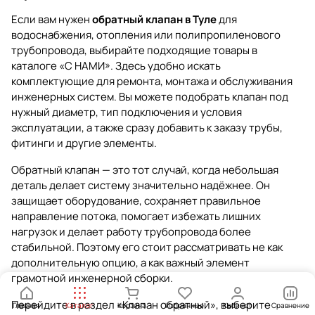
Если вам нужен
обратный клапан в Туле
для
водоснабжения, отопления или полипропиленового
трубопровода, выбирайте подходящие товары в
каталоге «С НАМИ». Здесь удобно искать
комплектующие для ремонта, монтажа и обслуживания
инженерных систем. Вы можете подобрать клапан под
нужный диаметр, тип подключения и условия
эксплуатации, а также сразу добавить к заказу трубы,
фитинги и другие элементы.
Обратный клапан — это тот случай, когда небольшая
деталь делает систему значительно надёжнее. Он
защищает оборудование, сохраняет правильное
направление потока, помогает избежать лишних
нагрузок и делает работу трубопровода более
стабильной. Поэтому его стоит рассматривать не как
дополнительную опцию, а как важный элемент
грамотной инженерной сборки.
Перейдите в раздел
«Клапан обратный»
, выберите
Главная
Каталог
Корзина
Избранные
Кабинет
Сравнение