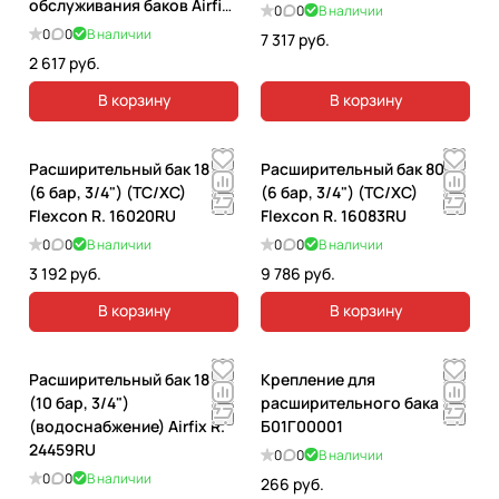
обслуживания баков Airfix
0
0
В наличии
8-25 л. 28930
0
0
В наличии
7 317 руб.
2 617 руб.
В корзину
В корзину
Расширительный бак 18 л
Расширительный бак 80 л
(6 бар, 3/4") (TC/XC)
(6 бар, 3/4") (TC/XC)
Flexcon R. 16020RU
Flexcon R. 16083RU
0
0
В наличии
0
0
В наличии
3 192 руб.
9 786 руб.
В корзину
В корзину
Расширительный бак 18 л
Крепление для
(10 бар, 3/4")
расширительного бака 1".
(водоснабжение) Airfix R.
Б01Г00001
24459RU
0
0
В наличии
0
0
В наличии
266 руб.