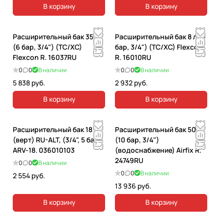
В корзину
В корзину
Расширительный бак 35 л
Расширительный бак 8 л (6
(6 бар, 3/4") (TC/XC)
бар, 3/4") (TC/XC) Flexcon
Flexcon R. 16037RU
R. 16010RU
0
0
В наличии
0
0
В наличии
5 838 руб.
2 932 руб.
В корзину
В корзину
Расширительный бак 18 л
Расширительный бак 50 л
(верт) RU-ALT, (3/4", 5 бар)
(10 бар, 3/4")
ARV-18. 036010103
(водоснабжение) Airfix R.
24749RU
0
0
В наличии
0
0
В наличии
2 554 руб.
13 936 руб.
В корзину
В корзину