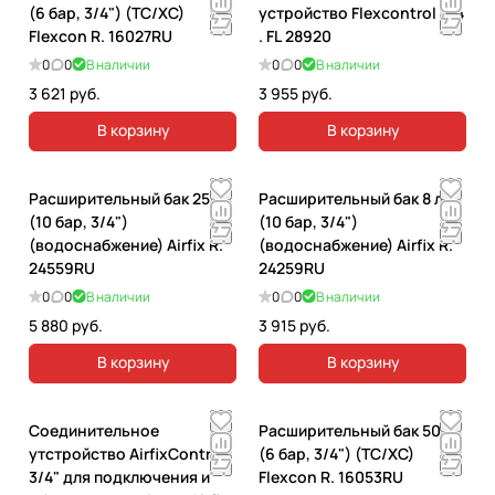
(6 бар, 3/4") (TC/XC)
устройство Flexcontrol 3/4
Flexcon R. 16027RU
. FL 28920
0
0
В наличии
0
0
В наличии
3 621 руб.
3 955 руб.
В корзину
В корзину
Расширительный бак 25 л
Расширительный бак 8 л
(10 бар, 3/4")
(10 бар, 3/4")
(водоснабжение) Airfix R.
(водоснабжение) Airfix R.
24559RU
24259RU
0
0
В наличии
0
0
В наличии
5 880 руб.
3 915 руб.
В корзину
В корзину
Соединительное
Расширительный бак 50 л
утстройство AirfixControl
(6 бар, 3/4") (TC/XC)
3/4" для подключения и
Flexcon R. 16053RU