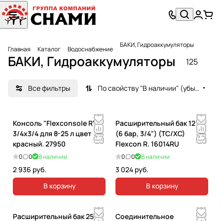
БАКИ, Гидроаккумуляторы
Главная
Каталог
Водоснабжение
БАКИ, Гидроаккумуляторы
125
Все фильтры
По свойству "В наличии" (убывание)
Консоль "Flexconsole R"
Расширительный бак 12 л
3/4х3/4 для 8-25 л цвет
(6 бар, 3/4") (TC/XC)
красный. 27950
Flexcon R. 16014RU
0
0
В наличии
0
0
В наличии
2 936 руб.
3 024 руб.
В корзину
В корзину
Расширительный бак 25 л
Соединительное