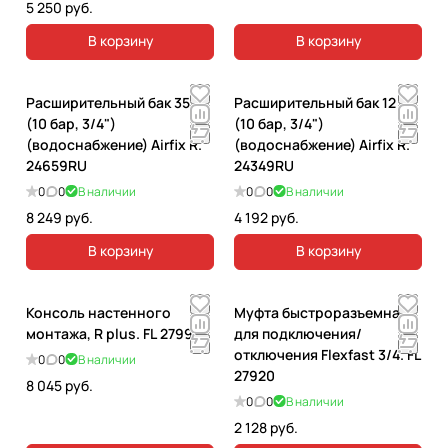
5 250 руб.
В корзину
В корзину
Расширительный бак 35 л
Расширительный бак 12 л
(10 бар, 3/4")
(10 бар, 3/4")
(водоснабжение) Airfix R.
(водоснабжение) Airfix R.
24659RU
24349RU
0
0
В наличии
0
0
В наличии
8 249 руб.
4 192 руб.
В корзину
В корзину
Консоль настенного
Муфта быстроразъемная
монтажа, R plus. FL 27990
для подключения/
отключения Flexfast 3/4. FL
0
0
В наличии
27920
8 045 руб.
0
0
В наличии
2 128 руб.