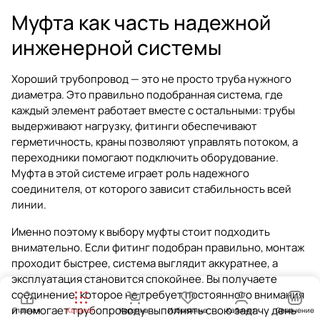
Муфта как часть надежной
инженерной системы
Хороший трубопровод — это не просто труба нужного
диаметра. Это правильно подобранная система, где
каждый элемент работает вместе с остальными: трубы
выдерживают нагрузку, фитинги обеспечивают
герметичность, краны позволяют управлять потоком, а
переходники помогают подключить оборудование.
Муфта в этой системе играет роль надежного
соединителя, от которого зависит стабильность всей
линии.
Именно поэтому к выбору муфты стоит подходить
внимательно. Если фитинг подобран правильно, монтаж
проходит быстрее, система выглядит аккуратнее, а
эксплуатация становится спокойнее. Вы получаете
соединение, которое не требует постоянного внимания
и помогает трубопроводу выполнять свою задачу день
Главная
Каталог
Корзина
Избранные
Кабинет
Сравнение