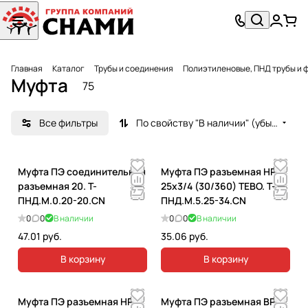
Главная
Каталог
Трубы и соединения
Полиэтиленовые, ПНД трубы и 
Муфта
75
Все фильтры
По свойству "В наличии" (убывание)
Муфта ПЭ соединительная
Муфта ПЭ разъемная НР
разъемная 20. T-
25x3/4 (30/360) TEBO. T-
ПНД.М.0.20-20.CN
ПНД.М.5.25-34.CN
0
0
В наличии
0
0
В наличии
47.01 руб.
35.06 руб.
В корзину
В корзину
Муфта ПЭ разъемная НР
Муфта ПЭ разъемная ВР