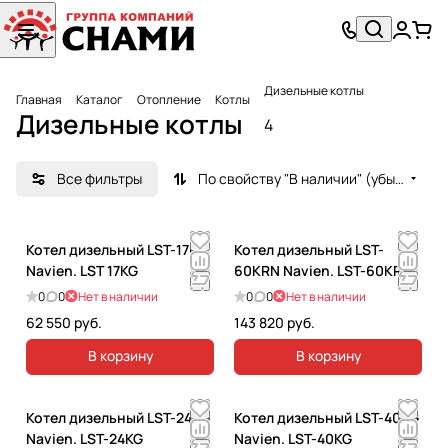
Дизельные котлы
Главная
Каталог
Отопление
Котлы
Дизельные котлы
4
Все фильтры
По свойству "В наличии" (убывание)
Котел дизельный LST-17KG
Котел дизельный LST-
Navien. LST 17KG
60KRN Navien. LST-60KRN
0
0
Нет в наличии
0
0
Нет в наличии
62 550 руб.
143 820 руб.
В корзину
В корзину
Котел дизельный LST-24KG
Котел дизельный LST-40KG
Navien. LST-24KG
Navien. LST-40KG