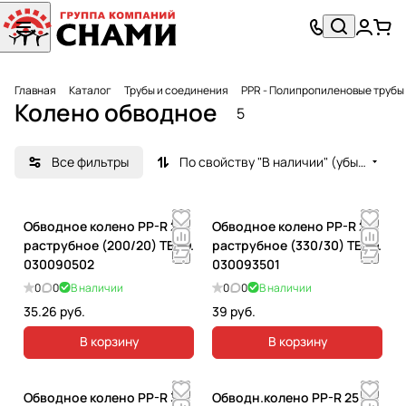
Главная
Каталог
Трубы и соединения
PPR - Полипропиленовые трубы
Колено обводное
5
Все фильтры
По свойству "В наличии" (убывание)
Обводное колено PP-R 25
Обводное колено PP-R 20
раструбное (200/20) TEBO.
раструбное (330/30) TEBO.
030090502
030093501
0
0
В наличии
0
0
В наличии
35.26 руб.
39 руб.
В корзину
В корзину
Обводное колено PP-R 32
Обводн.колено PP-R 25