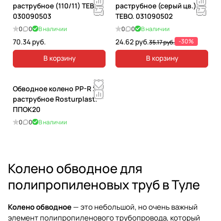
раструбное (110/11) TEBO.
раструбное (серый цв.)
030090503
TEBO. 031090502
0
0
В наличии
0
0
В наличии
70.34 руб.
24.62 руб.
-30%
35.17 руб.
В корзину
В корзину
Обводное колено PP-R 20
раструбное Rosturplast.
ППОК20
0
0
В наличии
Колено обводное для
полипропиленовых труб в Туле
Колено обводное
— это небольшой, но очень важный
элемент полипропиленового трубопровода, который