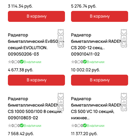
3 114.34 руб.
5 276.74 руб.
В корзину
В корзину
Радиатор
Радиатор
биметаллический EvВ500 6
биметаллический RADENA
секций EVOLUTION.
CS 200-12 секц..
009050206-03
009010411-02
0
0
В наличии
0
0
В наличии
4 677.38 руб.
10 002.02 руб.
В корзину
В корзину
Радиатор
Радиатор
биметаллический RADENA
биметаллический RADENA
CS 1000 500/100 8 секций.
CS 500 VC 10 секций,
009010803-02
нижнее
прав.подключение.
0
0
В наличии
0
0
В наличии
009010210-03
7 568.42 руб.
11 377.20 руб.