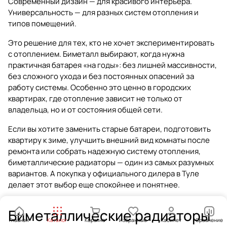
Современный дизайн — для красивого интерьера.
Универсальность — для разных систем отопления и
типов помещений.
Это решение для тех, кто не хочет экспериментировать
с отоплением. Биметалл выбирают, когда нужна
практичная батарея «на годы»: без лишней массивности,
без сложного ухода и без постоянных опасений за
работу системы. Особенно это ценно в городских
квартирах, где отопление зависит не только от
владельца, но и от состояния общей сети.
Если вы хотите заменить старые батареи, подготовить
квартиру к зиме, улучшить внешний вид комнаты после
ремонта или собрать надежную систему отопления,
биметаллические радиаторы — один из самых разумных
вариантов. А покупка у официального дилера в Туле
делает этот выбор еще спокойнее и понятнее.
Биметаллические радиаторы
Главная
Каталог
Корзина
Избранные
Кабинет
Сравнение