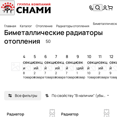
Биметаллическ
Главная
Каталог
Отопление
Радиаторы отопления
Биметаллические радиаторы
отопления
50
4
5
6
7
8
9
10
11
12
секци
секц
секци
секц
секци
сек
секци
секц
сек
и
ий
й
ий
й
ций
й
ий
й
8
2
7
2
7
1
10
2
9
товаров
товара
товаров
товара
товаров
товар
товаров
товара
това
Все фильтры
По свойству "В наличии" (убывание)
Радиатор
Радиатор