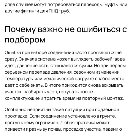
ряде случаев могут потребоваться
переходы
,
муфты
или
другие
фитинги для ПНД труб
.
Почему важно не ошибиться с
подбором
Ошибка при выборе соединения часто проявляется не
сразу. Сначала система может выглядеть рабочей: вода
идет, давление есть, стык кажется сухим. Но при первом
серьезном перепаде давления, сезонном изменении
температуры или механической нагрузке слабое место
дает о себе знать. В итоге приходится снова вскрывать
участок, разбирать узел, покупать новые
комплектующие и тратить время на повторный монтаж.
Особенно неприятны такие ситуации при подземной
прокладке. Если соединение установлено в грунте,
доступ к нему ограничен. Любая протечка может
привести к размыву почвы, просадке участка, падению