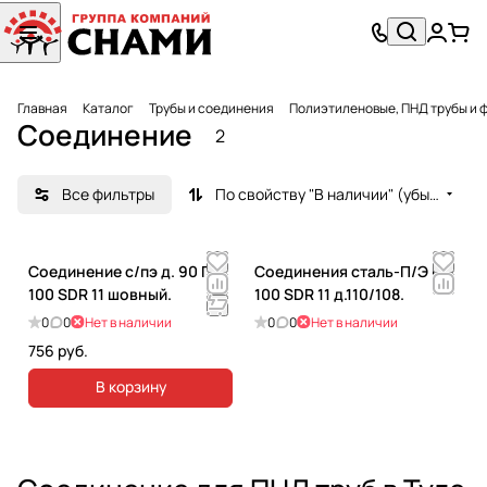
Главная
Каталог
Трубы и соединения
Полиэтиленовые, ПНД трубы и 
Соединение
2
Все фильтры
По свойству "В наличии" (убывание)
Соединение с/пэ д. 90 ПЭ
Соединения сталь-П/Э ПЭ
100 SDR 11 шовный.
100 SDR 11 д.110/108.
0
0
Нет в наличии
0
0
Нет в наличии
756 руб.
В корзину