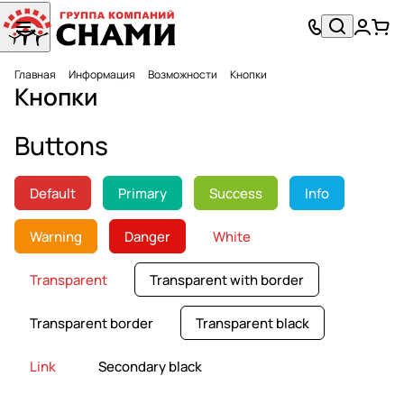
Главная
Информация
Возможности
Кнопки
Кнопки
Buttons
Default
Primary
Success
Info
Warning
Danger
White
Transparent
Transparent with border
Transparent border
Transparent black
Link
Secondary black