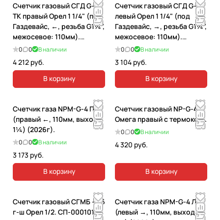
Счетчик газовый СГД G-4
Счетчик газовый СГД G-4
ТК правый Орел 1 1/4" (под
левый Орел 1 1/4" (под
Газдевайс, ←, резьба G1¼",
Газдевайс, →, резьба G1¼",
межосевое: 110мм).
межосевое: 110мм).
СП-00005928
СП-00005926
0
0
В наличии
0
0
В наличии
4 212 руб.
3 104 руб.
В корзину
В корзину
Счетчик газа NPM-G-4 П
Счетчик газовый NP-G-4
(правый ←, 110мм, выход
Омега правый с термокор..
1¼) (2026г).
0
0
В наличии
0
0
В наличии
4 320 руб.
3 173 руб.
В корзину
В корзину
Счетчик газовый СГМБ - 1,6
Счетчик газа NPM-G-4 Л
г-ш Орел 1/2. СП-00010195
(левый →, 110мм, выход