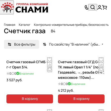
Главная
Каталог
Контрольно-измерительные приборы, безопасность
Счетчик газа
84
Все фильтры
По свойству "В наличии" (убывание)
Счетчик газовый СГМБ - 4
Счетчик газовый СГД G-4
г-г Орел 3/4.
ТК левый Орел 1 1/4" (под
Газдевайс, →, резьба G1¼",
0
0
В наличии
межосевое: 110мм).
3 527 руб.
СП-00005929
0
0
В наличии
4 212 руб.
В корзину
В корзину