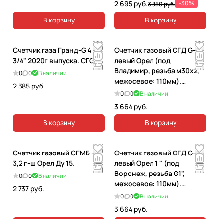
2 695 руб.
-30%
3 850 руб.
В корзину
В корзину
Счетчик газа Гранд-G 4
Счетчик газовый СГД G-4
3/4" 2020г выпуска. СГG4
левый Орел (под
Владимир, резьба м30х2,
0
0
В наличии
межосевое: 110мм).
2 385 руб.
СП-00007090
0
0
В наличии
3 664 руб.
В корзину
В корзину
Счетчик газовый СГМБ -
Счетчик газовый СГД G-4
3,2 г-ш Орел Ду 15.
левый Орел 1 " (под
Воронеж, резьба G1",
0
0
В наличии
межосевое: 110мм).
2 737 руб.
СП-00006966
0
0
В наличии
3 664 руб.