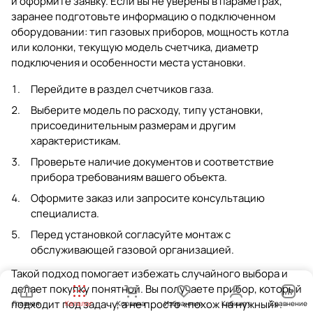
и оформите заявку. Если вы не уверены в параметрах,
заранее подготовьте информацию о подключенном
оборудовании: тип газовых приборов, мощность котла
или колонки, текущую модель счетчика, диаметр
подключения и особенности места установки.
Перейдите в раздел
счетчиков газа
.
Выберите модель по расходу, типу установки,
присоединительным размерам и другим
характеристикам.
Проверьте наличие документов и соответствие
прибора требованиям вашего объекта.
Оформите заказ или запросите консультацию
специалиста.
Перед установкой согласуйте монтаж с
обслуживающей газовой организацией.
Такой подход помогает избежать случайного выбора и
делает покупку понятной. Вы получаете прибор, который
подходит под задачу, а не просто «похож на нужный».
Главная
Каталог
Корзина
Избранные
Кабинет
Сравнение