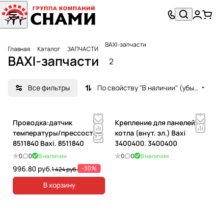
BAXI-запчасти
Главная
Каталог
ЗАПЧАСТИ
BAXI-запчасти
2
Все фильтры
По свойству "В наличии" (убывание)
Проводка:датчик
Крепление для панелей
температуры/прессостат
котла (внут. эл.) Baxi
8511840 Baxi. 8511840
3400400. 3400400
0
0
В наличии
0
0
В наличии
996.80 руб.
-30%
1 424 руб.
В корзину