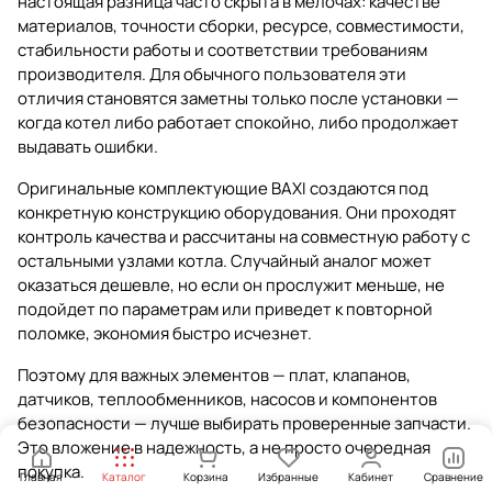
настоящая разница часто скрыта в мелочах: качестве
материалов, точности сборки, ресурсе, совместимости,
стабильности работы и соответствии требованиям
производителя. Для обычного пользователя эти
отличия становятся заметны только после установки —
когда котел либо работает спокойно, либо продолжает
выдавать ошибки.
Оригинальные комплектующие BAXI создаются под
конкретную конструкцию оборудования. Они проходят
контроль качества и рассчитаны на совместную работу с
остальными узлами котла. Случайный аналог может
оказаться дешевле, но если он прослужит меньше, не
подойдет по параметрам или приведет к повторной
поломке, экономия быстро исчезнет.
Поэтому для важных элементов — плат, клапанов,
датчиков, теплообменников, насосов и компонентов
безопасности — лучше выбирать проверенные запчасти.
Это вложение в надежность, а не просто очередная
покупка.
Главная
Каталог
Корзина
Избранные
Кабинет
Сравнение