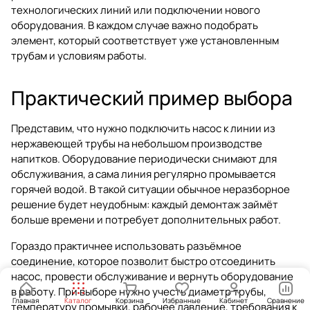
технологических линий или подключении нового
оборудования. В каждом случае важно подобрать
элемент, который соответствует уже установленным
трубам и условиям работы.
Практический пример выбора
Представим, что нужно подключить насос к линии из
нержавеющей трубы на небольшом производстве
напитков. Оборудование периодически снимают для
обслуживания, а сама линия регулярно промывается
горячей водой. В такой ситуации обычное неразборное
решение будет неудобным: каждый демонтаж займёт
больше времени и потребует дополнительных работ.
Гораздо практичнее использовать разъёмное
соединение, которое позволит быстро отсоединить
насос, провести обслуживание и вернуть оборудование
в работу. При выборе нужно учесть диаметр трубы,
Главная
Каталог
Корзина
Избранные
Кабинет
Сравнение
температуру промывки, рабочее давление, требования к