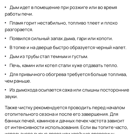
Дым идет в помещение при розжиге или во время
работы печи.
Пламя горит нестабильно, топливо тлеет и плохо
разгорается.
Появился сильный запах дыма, гари или копоти.
В топке и на дверце быстро образуется черный налет.
Дым из трубы стал темным и густым.
Печь, камин или котел стали хуже отдавать тепло.
Для привычного обогрева требуется больше топлива,
чем раньше.
Из дымохода осыпается сажа или слышны посторонние
звуки.
Также чистку рекомендуется проводить перед началом
отопительного сезона и после его завершения. Для
банных печей, каминов и дачных печек частота зависит
от интенсивности использования. Если вы топите часто,
используете сырые дрова или хвойную древесину,