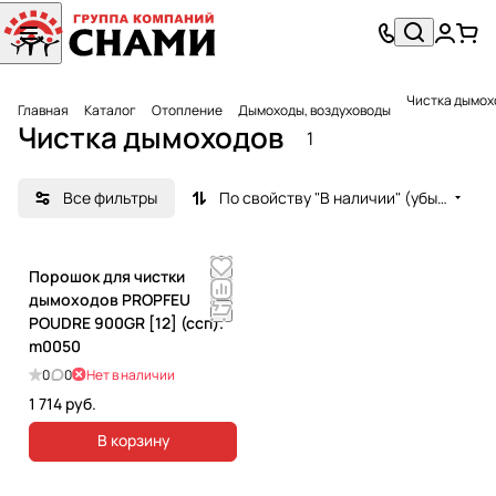
Чистка дымох
Главная
Каталог
Отопление
Дымоходы, воздуховоды
Чистка дымоходов
1
Все фильтры
По свойству "В наличии" (убывание)
Порошок для чистки
дымоходов PROPFEU
POUDRE 900GR [12] (ссп).
m0050
0
0
Нет в наличии
1 714 руб.
В корзину