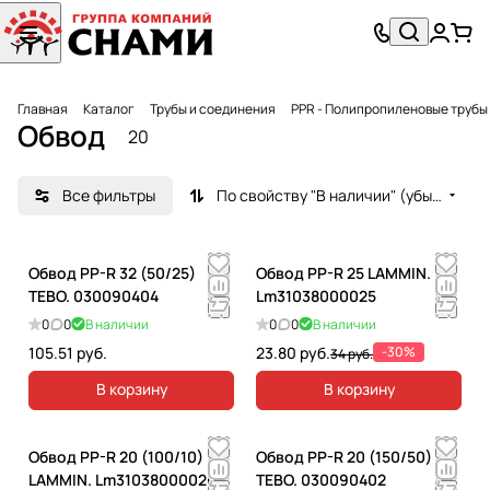
Главная
Каталог
Трубы и соединения
PPR - Полипропиленовые трубы
Обвод
20
Все фильтры
По свойству "В наличии" (убывание)
Обвод PP-R 32 (50/25)
Обвод PP-R 25 LAMMIN.
TEBO. 030090404
Lm31038000025
0
0
В наличии
0
0
В наличии
105.51 руб.
23.80 руб.
-30%
34 руб.
В корзину
В корзину
Обвод PP-R 20 (100/10)
Обвод PP-R 20 (150/50)
LAMMIN. Lm31038000020
TEBO. 030090402