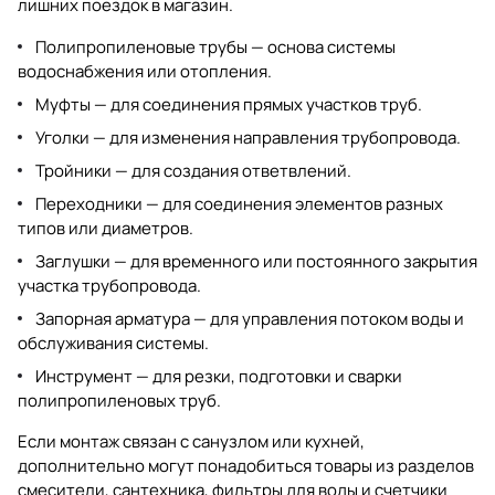
лишних поездок в магазин.
Полипропиленовые трубы
— основа системы
водоснабжения или отопления.
Муфты
— для соединения прямых участков труб.
Уголки
— для изменения направления трубопровода.
Тройники
— для создания ответвлений.
Переходники
— для соединения элементов разных
типов или диаметров.
Заглушки
— для временного или постоянного закрытия
участка трубопровода.
Запорная арматура
— для управления потоком воды и
обслуживания системы.
Инструмент
— для резки, подготовки и сварки
полипропиленовых труб.
Если монтаж связан с санузлом или кухней,
дополнительно могут понадобиться товары из разделов
смесители
,
сантехника
,
фильтры для воды
и
счетчики