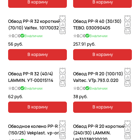
В корзину
В корзину
Обвод PP-R 32 короткий
Обвод PP-R 40 (30/30)
(70/10) Valfex. 10170032
TEBO. 030090405
0
0
В наличии
0
0
В наличии
56 руб.
257.91 руб.
В корзину
В корзину
Обвод PP-R 32 (40/4)
Обвод PP-R 20 (100/10)
LAMMIN. УТ-00015114
Valtec. VTp.793.0.020
0
0
В наличии
0
0
В наличии
62 руб.
38 руб.
В корзину
В корзину
Обводное колено PP-R 25
Обвод PP-R 20 короткий
(150/25) Vekplast. vp-or25
(240/30) LAMMIN.
Lm31038020020