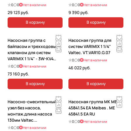
COMBI.S. VT.COMBI.S.180
0
0
Нет в наличии
0
0
Нет в наличии
29 123 руб.
9 390 руб.
В корзину
В корзину
Насосная группа с
Насосная группа для
байпасом и трехходовым
систем VARIMIX 1 1/4"
клапаном для систем
Valtec. VT.VAR10.G.07
VARIMIX 1 1/4" - 3W-KV4
0
0
Нет в наличии
Valtec. VT.VAR20.G.07
0
0
Нет в наличии
46 022 руб.
73 160 руб.
В корзину
В корзину
Насосно-смесительный
Насосная группа MK ME
узел без насоса,
45841.54 EA Meibes . ME
монтаж.длина насоса
45841.5 EA RU
130мм Valtec.
0
0
Нет в наличии
VT.DUAL.0.130
0
0
Нет в наличии