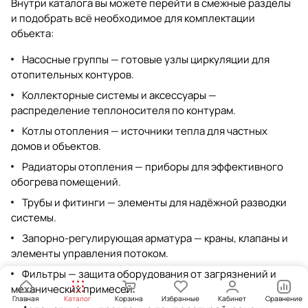
Внутри каталога вы можете перейти в смежные разделы
и подобрать всё необходимое для комплектации
объекта:
Насосные группы
— готовые узлы циркуляции для
отопительных контуров.
Коллекторные системы и аксессуары
—
распределение теплоносителя по контурам.
Котлы отопления
— источники тепла для частных
домов и объектов.
Радиаторы отопления
— приборы для эффективного
обогрева помещений.
Трубы и фитинги
— элементы для надёжной разводки
системы.
Запорно-регулирующая арматура
— краны, клапаны и
элементы управления потоком.
Фильтры
— защита оборудования от загрязнений и
механических примесей.
Главная
Каталог
Корзина
Избранные
Кабинет
Сравнение