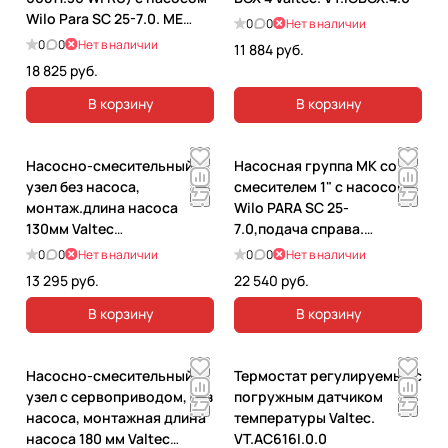
Wilo Para SC 25-7.0. ME
0
0
Нет в наличии
66811.36WI RU
0
0
Нет в наличии
11 884 руб.
18 825 руб.
В корзину
В корзину
Насосно-смесительный
Насосная группа MK со
узел без насоса,
смесителем 1" с насосом
монтаж.длина насоса
Wilo PARA SC 25-
130мм Valtec
7.0,подача справа.
VT.VALMIX.0.130.
M66831.36WI RU
0
0
Нет в наличии
0
0
Нет в наличии
VT.VALMIX.0.130
13 295 руб.
22 540 руб.
В корзину
В корзину
Насосно-смесительный
Термостат регулируемый с
узел с сервоприводом, без
погружным датчиком
насоса, монтажная длина
температуры Valtec.
насоса 180 мм Valtec
VT.AC616I.0.0