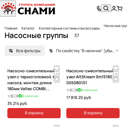
Насосные гру
Главная
Каталог
Коллекторные системы и аксессуары
Насосные группы
37
Все фильтры
По свойству "В наличии" (убывание)
Насосно-смесительный
Насосно-смесительный
узел с термоголовкой, без
узел AltStream Sm15180.
насоса, монтаж.длина
005080101
180мм Valtec COMBI.
0
0
В наличии
VT.COMBI.0.180
0
0
В наличии
17 818.20 руб.
35 214 руб.
В корзину
В корзину