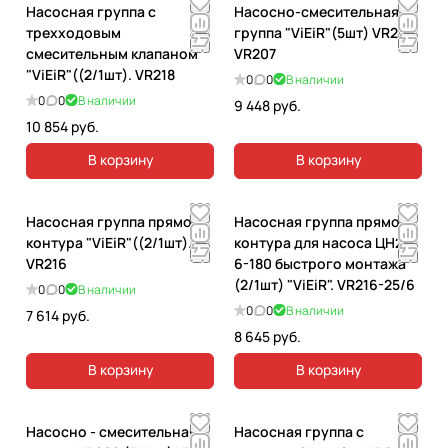
Насосная группа с
Насосно-смесительная
трехходовым
группа "ViEiR"(5шт) VR207.
смесительным клапаном
VR207
"ViEiR"((2/1шт). VR218
0
0
В наличии
0
0
В наличии
9 448 руб.
10 854 руб.
В корзину
В корзину
Насосная группа прямого
Насосная группа прямого
контура "ViEiR"((2/1шт).
контура для насоса ЦН25-
VR216
6-180 быстрого монтажа
(2/1шт) "ViEiR". VR216-25/6
0
0
В наличии
0
0
В наличии
7 614 руб.
8 645 руб.
В корзину
В корзину
Насосно - смесительная
Насосная группа с