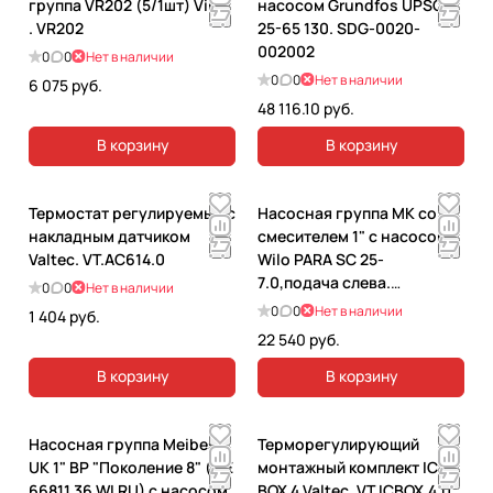
группа VR202 (5/1шт) ViEiR
насосом Grundfos UPSO
. VR202
25-65 130. SDG-0020-
002002
0
0
Нет в наличии
0
0
Нет в наличии
6 075 руб.
48 116.10 руб.
В корзину
В корзину
Термостат регулируемый с
Насосная группа MK со
накладным датчиком
смесителем 1" с насосом
Valtec. VT.AC614.0
Wilo PARA SC 25-
7.0,подача слева.
0
0
Нет в наличии
MEL66831.36WI RU
0
0
Нет в наличии
1 404 руб.
22 540 руб.
В корзину
В корзину
Насосная группа Meibes
Терморегулирующий
UK 1" ВР "Поколение 8" (ME
монтажный комплект IC-
66811.36 WI RU) с насосом
BOX 4 Valtec. VT.ICBOX.4.0