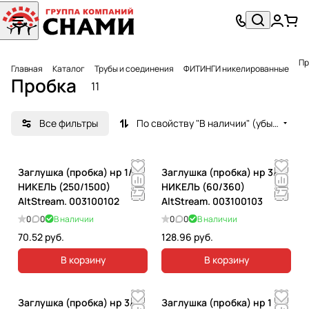
Пр
Главная
Каталог
Трубы и соединения
ФИТИНГИ никелированные
Пробка
11
Все фильтры
По свойству "В наличии" (убывание)
Заглушка (пробка) нр 1/2"
Заглушка (пробка) нр 3/4"
НИКЕЛЬ (250/1500)
НИКЕЛЬ (60/360)
AltStream. 003100102
AltStream. 003100103
0
0
В наличии
0
0
В наличии
70.52 руб.
128.96 руб.
В корзину
В корзину
Заглушка (пробка) нр 3/4"
Заглушка (пробка) нр 1