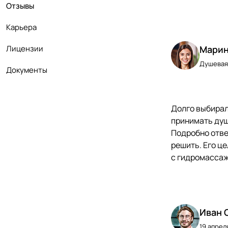
Отзывы
Карьера
Лицензии
Марин
Душевая 
Документы
Долго выбирал
принимать душ 
Подробно ответ
решить. Его це
с гидромассаж
Иван 
19 апрел