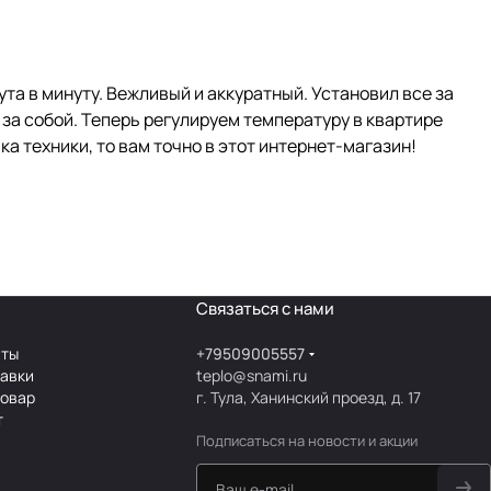
та в минуту. Вежливый и аккуратный. Установил все за
л за собой. Теперь регулируем температуру в квартире
ка техники, то вам точно в этот интернет-магазин!
Связаться с нами
аты
+79509005557
тавки
teplo@snami.ru
товар
г. Тула, Ханинский проезд, д. 17
т
Подписаться
на новости и акции