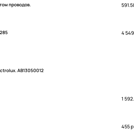
том проводов.
591.5
1285
4 549
ctrolux. АВ13050012
1 592
455 р