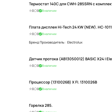
Термостат 140С для CWH-285SRN с комплек
0
0
В наличии
Плата дисплея Hi-Tech 24 KW (NEW). HC-101
0
0
В наличии
Бренд Производитель
:
Electrolux
Датчик протока (АВ13050012) BASIC X24 I Ele
0
0
В наличии
Процессор (1310026В) X FI. 1310026В
0
0
В наличии
Горелка 285.