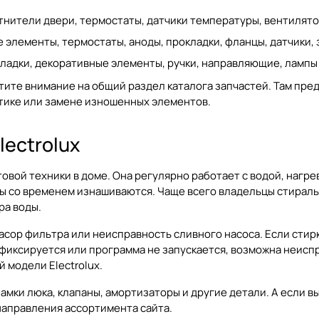
лотнители двери, термостаты, датчики температуры, вентилят
е элементы, термостаты, аноды, прокладки, фланцы, датчики,
ладки, декоративные элементы, ручки, направляющие, лампы 
атите внимание на общий раздел
каталога запчастей
. Там пре
тике или замене изношенных элементов.
ectrolux
овой техники в доме. Она регулярно работает с водой, нагр
ы со временем изнашиваются. Чаще всего владельцы стиральн
ра воды.
асор фильтра или неисправность сливного насоса. Если стирк
фиксируется или программа не запускается, возможна неиспр
 модели Electrolux.
амки люка, клапаны, амортизаторы и другие детали. А если в
направления ассортимента сайта.