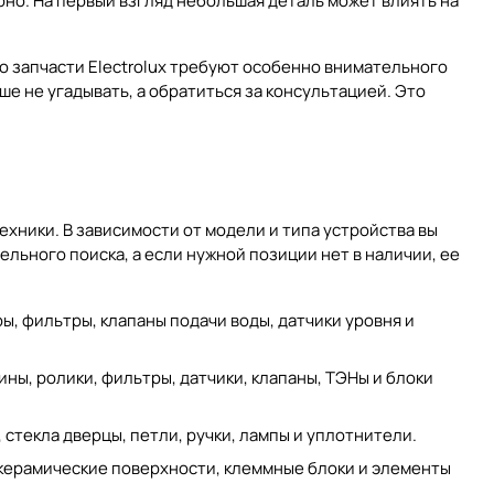
но. На первый взгляд небольшая деталь может влиять на
о запчасти Electrolux требуют особенно внимательного
е не угадывать, а обратиться за консультацией. Это
хники. В зависимости от модели и типа устройства вы
льного поиска, а если нужной позиции нет в наличии, ее
ы, фильтры, клапаны подачи воды, датчики уровня и
ны, ролики, фильтры, датчики, клапаны, ТЭНы и блоки
стекла дверцы, петли, ручки, лампы и уплотнители.
окерамические поверхности, клеммные блоки и элементы