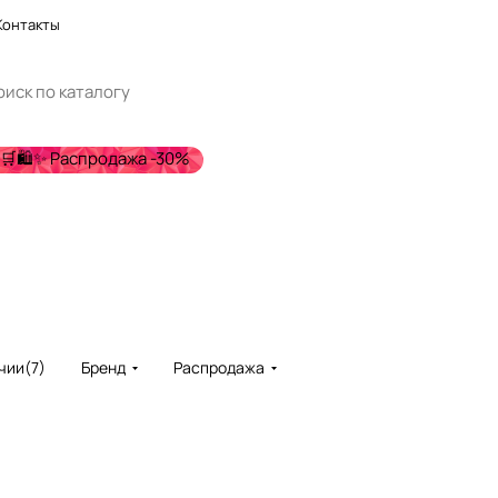
Контакты
🛒🛍️✨ Распродажа -30%
чии
(
7
)
Бренд
Распродажа