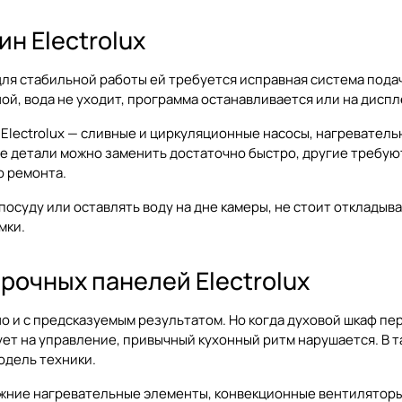
н Electrolux
для стабильной работы ей требуется исправная система подач
ной, вода не уходит, программа останавливается или на дисп
lectrolux — сливные и циркуляционные насосы, нагреватель
е детали можно заменить достаточно быстро, другие требуют
о ремонта.
посуду или оставлять воду на дне камеры, не стоит отклады
мки.
рочных панелей Electrolux
бно и с предсказуемым результатом. Но когда духовой шкаф п
т на управление, привычный кухонный ритм нарушается. В та
одель техники.
нижние нагревательные элементы, конвекционные вентиляторы