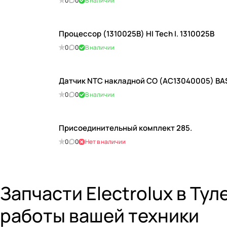
0
0
В наличии
Процессор (1310025В) HI Tech I. 1310025В
0
0
В наличии
Датчик NTC накладной СО (AC13040005) BAS
0
0
В наличии
Присоединительный комплект 285.
0
0
Нет в наличии
Запчасти Electrolux в Т
работы вашей техники