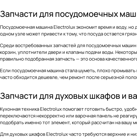
Запчасти для посудомоечных маши
Посудомоечная машина Electrolux экономит время и воду, но 
одном узле может привести к тому, что посуда остается гряз
Среди востребованных запчастей для посудомоечных машин E
корзин, уплотнители двери и клапаны подачи воды. Некоторы
правильно подобранная запчасть — это основа качественног
Если посудомоечная машина стала шуметь, плохо промывать 
часто обходится дешевле, чем ремонт после серьезной поло
Запчасти для духовых шкафов и ва
Кухонная техника Electrolux помогает готовить быстро, удо
переключаются некорректно или варочная панель не реагируе
подобрать именно тот элемент, который рассчитан на вашу м
Для духовых шкафов Electrolux часто требуются верхние и 