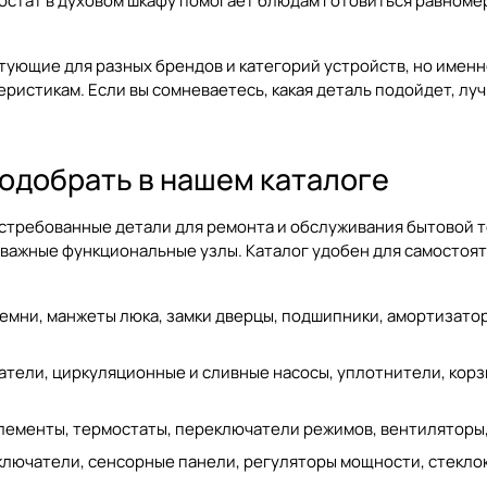
стат в духовом шкафу помогает блюдам готовиться равномер
тующие для разных брендов и категорий устройств, но именн
истикам. Если вы сомневаетесь, какая деталь подойдет, лучш
подобрать в нашем каталоге
стребованные детали для ремонта и обслуживания бытовой те
важные функциональные узлы. Каталог удобен для самостояте
ремни, манжеты люка, замки дверцы, подшипники, амортизатор
атели, циркуляционные и сливные насосы, уплотнители, корзи
элементы, термостаты, переключатели режимов, вентиляторы, 
реключатели, сенсорные панели, регуляторы мощности, стекл