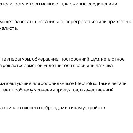
чатели, регуляторы мощности, клеммные соединения и
ожет работать нестабильно, перегреваться или привести к
иалиста.
е температуры, обмерзание, посторонний шум, неплотное
ма решается заменой уплотнителя двери или датчика
комплектующие для холодильников Electrolux. Такие детали
решает проблему хранения продуктов, а качественный
ка комплектующих по брендам и типам устройств.