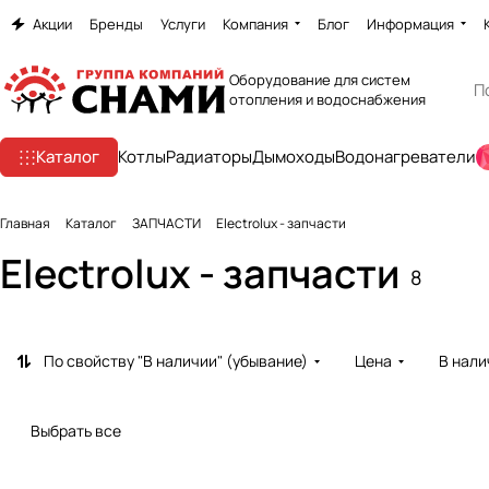
Акции
Бренды
Услуги
Компания
Блог
Информация
Оборудование для систем
отопления и водоснабжения
Каталог
Котлы
Радиаторы
Дымоходы
Водонагреватели
Главная
Каталог
ЗАПЧАСТИ
Electrolux - запчасти
Electrolux - запчасти
8
По свойству "В наличии" (убывание)
Цена
В нали
Выбрать все