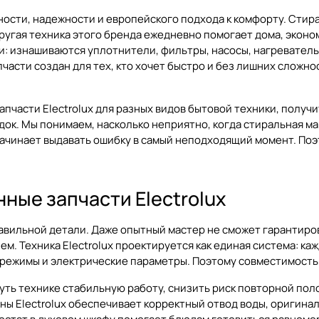
нности, надежности и европейского подхода к комфорту. Сти
угая техника этого бренда ежедневно помогает дома, эконом
и: изнашиваются уплотнители, фильтры, насосы, нагреватель
апчасти
создан для тех, кто хочет быстро и без лишних слож
апчасти Electrolux для разных видов бытовой техники, полу
ок. Мы понимаем, насколько неприятно, когда стиральная маш
ачинает выдавать ошибку в самый неподходящий момент. Поэ
ные запчасти Electrolux
правильной детали. Даже опытный мастер не сможет гарантир
. Техника Electrolux проектируется как единая система: каж
е режимы и электрические параметры. Поэтому совместимост
ь технике стабильную работу, снизить риск повторной поло
ны Electrolux обеспечивает корректный отвод воды, оригин