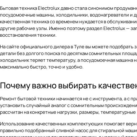
Бытовая техника Electrolux давно стала синонимом продума
посудомоечные машины, холодильники, водонагреватели и др
качественная техника со временем нуждается в обслуживани
другие рабочие узлы. Именно поэтому раздел
Electrolux — з
восстановления техники.
На сайте официального дилера в Туле вы можете подобрать з
детали без долгого поиска по десяткам сомнительных площад
холодильник теряет температуру, а посудомоечная машина н
максимально быстро, точно и удобно.
Почему важно выбирать качествен
Ремонт бытовой техники начинается не с инструмента, а с 
установить случайный аналог с сомнительным происхождением
рассчитан на конкретные нагрузки, размеры, температурны
Использование качественных комплектующих помогает вернут
правильно подобранный сливной насос для стиральной маши