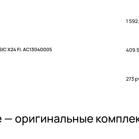
1 592
IC X24 FI. AC13040005
409.5
273 р
уле — оригинальные компл