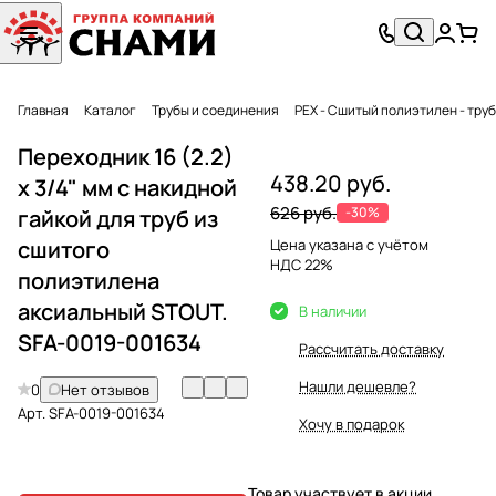
Главная
Каталог
Трубы и соединения
PEX - Сшитый полиэтилен - тру
Переходник 16 (2.2)
438.20 руб.
х 3/4" мм с накидной
626 руб.
-30%
гайкой для труб из
сшитого
Цена указана с учётом
НДС 22%
полиэтилена
аксиальный STOUT.
В наличии
SFA-0019-001634
Рассчитать доставку
Нашли дешевле?
0
Нет отзывов
Арт.
SFA-0019-001634
Хочу в подарок
Товар участвует в акции