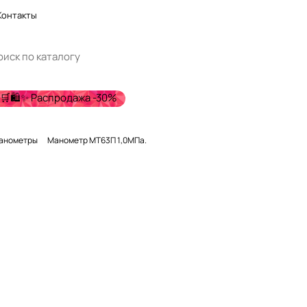
Контакты
🛒🛍️✨ Распродажа -30%
анометры
Манометр МТ63П 1,0МПа.