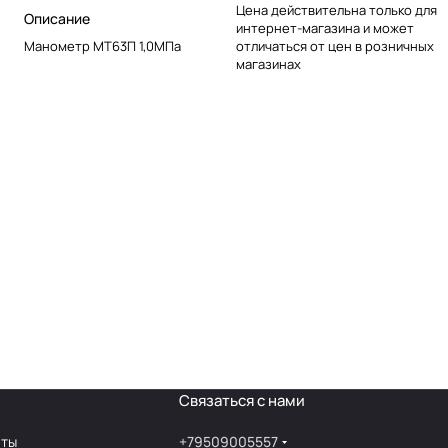
Цена действительна только для
Описание
интернет-магазина и может
Манометр МТ63П 1,0МПа
отличаться от цен в розничных
магазинах
Связаться с нами
аты
+79509005557