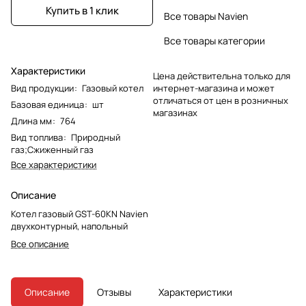
Купить в 1 клик
Все товары Navien
Все товары категории
Характеристики
Цена действительна только для
Вид продукции
:
Газовый котел
интернет-магазина и может
отличаться от цен в розничных
Базовая единица
:
шт
магазинах
Длина мм
:
764
Вид топлива
:
Природный
газ;Сжиженный газ
Все характеристики
Описание
Котел газовый GST-60KN Navien
двухконтурный, напольный
Все описание
Описание
Отзывы
Характеристики