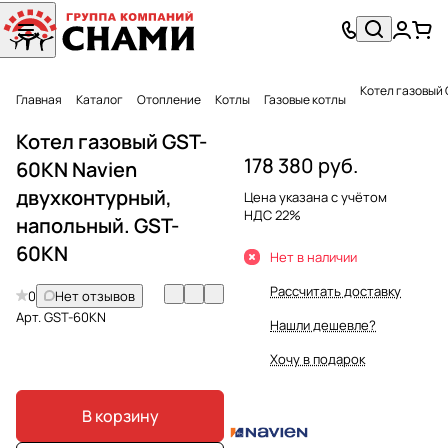
Котел газовый 
Главная
Каталог
Отопление
Котлы
Газовые котлы
Котел газовый GST-
178 380 руб.
60KN Navien
двухконтурный,
Цена указана с учётом
НДС 22%
напольный. GST-
60KN
Нет в наличии
Рассчитать доставку
0
Нет отзывов
Арт.
GST-60KN
Нашли дешевле?
Хочу в подарок
В корзину