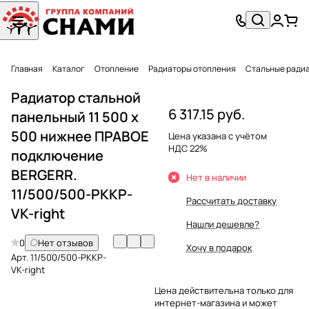
Главная
Каталог
Отопление
Радиаторы отопления
Стальные ради
Радиатор стальной
6 317.15 руб.
панельный 11 500 x
500 нижнее ПРАВОЕ
Цена указана с учётом
НДС 22%
подключение
BERGERR.
Нет в наличии
11/500/500-PKKP-
Рассчитать доставку
VK-right
Нашли дешевле?
0
Нет отзывов
Хочу в подарок
Арт.
11/500/500-PKKP-
VK-right
Цена действительна только для
интернет-магазина и может