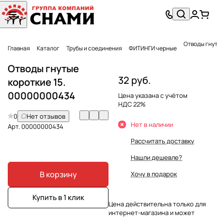
Отводы гнут
Главная
Каталог
Трубы и соединения
ФИТИНГИ черные
Отводы гнутые
32 руб.
короткие 15.
00000000434
Цена указана с учётом
НДС 22%
0
Нет отзывов
Нет в наличии
Арт.
00000000434
Рассчитать доставку
Нашли дешевле?
В корзину
Хочу в подарок
Купить в 1 клик
Цена действительна только для
интернет-магазина и может