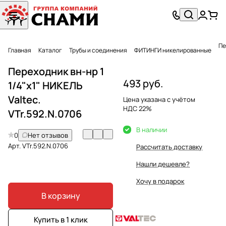
Пе
Главная
Каталог
Трубы и соединения
ФИТИНГИ никелированные
Переходник вн-нр 1
493 руб.
1/4"х1" НИКЕЛЬ
Valtec.
Цена указана с учётом
НДС 22%
VTr.592.N.0706
В наличии
0
Нет отзывов
Арт.
VTr.592.N.0706
Рассчитать доставку
Нашли дешевле?
Хочу в подарок
В корзину
Купить в 1 клик