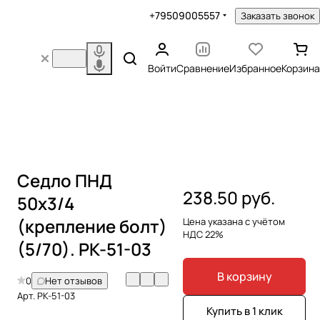
+79509005557
Заказать звонок
Войти
Сравнение
Избранное
Корзина
Седло ПНД
238.50 руб.
50х3/4
(крепление болт)
Цена указана с учётом
НДС 22%
(5/70). PK-51-03
В корзину
0
Нет отзывов
Арт.
PK-51-03
Купить в 1 клик