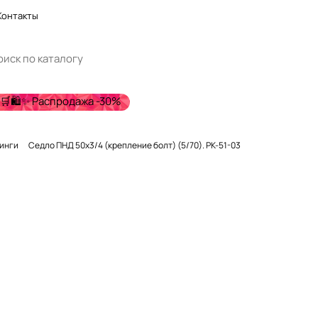
Контакты
🛒🛍️✨ Распродажа -30%
тинги
Седло ПНД 50х3/4 (крепление болт) (5/70). PK-51-03