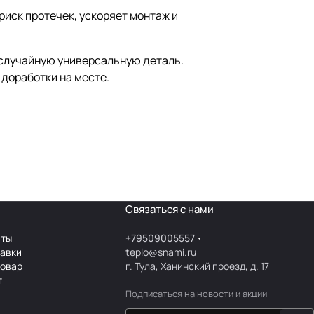
риск протечек, ускоряет монтаж и
е случайную универсальную деталь.
доработки на месте.
Связаться с нами
аты
+79509005557
тавки
teplo@snami.ru
товар
г. Тула, Ханинский проезд, д. 17
т
Подписаться
на новости и акции