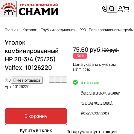
Главная
Каталог
Трубы и соединения
PPR - Полипропиленовые трубы
Уголок
75.60 руб.
комбинированный
108 руб.
-30%
НР 20-3/4 (75/25)
Цена указана с учётом
Valfex. 10126220
НДС 22%
0
Нет отзывов
В наличии
Арт.
10126220
Рассчитать доставку
Нашли дешевле?
Хочу в подарок
В корзину
Купить в 1 клик
Товар участвует в акции