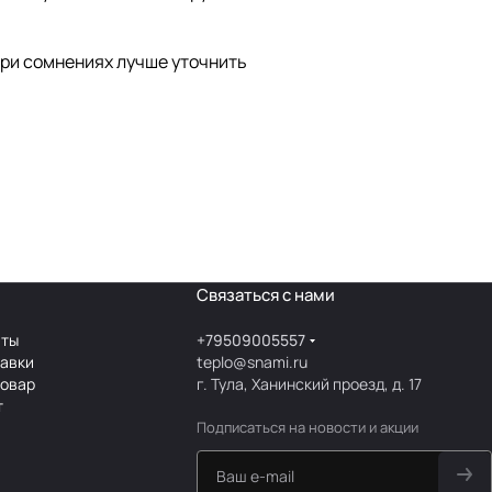
При сомнениях лучше уточнить
Связаться с нами
аты
+79509005557
тавки
teplo@snami.ru
товар
г. Тула, Ханинский проезд, д. 17
т
Подписаться
на новости и акции