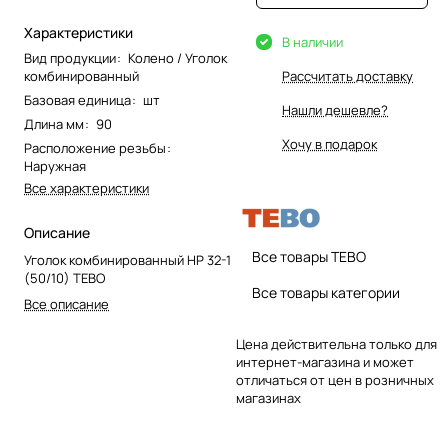
Характеристики
В наличии
Вид продукции
:
Колено / Уголок
комбинированный
Рассчитать доставку
Базовая единица
:
шт
Нашли дешевле?
Длина мм
:
90
Хочу в подарок
Расположение резьбы
:
Наружная
Все характеристики
Описание
Все товары TEBO
Уголок комбинированный НР 32-1
(50/10) TEBO
Все товары категории
Все описание
Цена действительна только для
интернет-магазина и может
отличаться от цен в розничных
магазинах