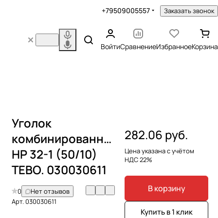
+79509005557
Заказать звонок
Войти
Сравнение
Избранное
Корзина
Уголок
282.06 руб.
комбинированный
НР 32-1 (50/10)
Цена указана с учётом
НДС 22%
TEBO. 030030611
В корзину
0
Нет отзывов
Арт.
030030611
Купить в 1 клик