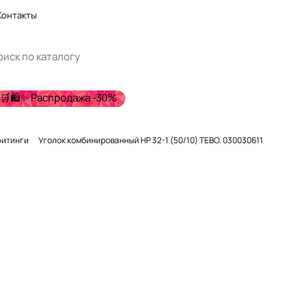
Контакты
🛒🛍️✨ Распродажа -30%
фитинги
Уголок комбинированный НР 32-1 (50/10) TEBO. 030030611