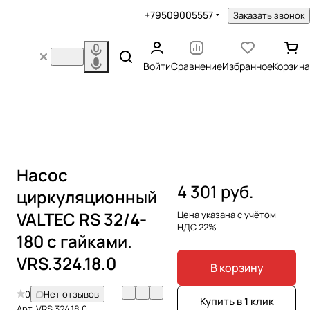
+79509005557
Заказать звонок
Войти
Сравнение
Избранное
Корзина
Насос
4 301 руб.
циркуляционный
VALTEC RS 32/4-
Цена указана с учётом
НДС 22%
180 с гайками.
VRS.324.18.0
В корзину
0
Нет отзывов
Купить в 1 клик
Арт.
VRS.324.18.0