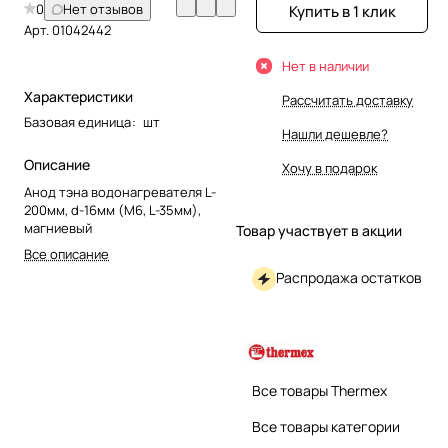
0
Нет отзывов
Купить в 1 клик
Арт.
01042442
Нет в наличии
Характеристики
Рассчитать доставку
Базовая единица
:
шт
Нашли дешевле?
Описание
Хочу в подарок
Анод тэна водонагревателя L-
200мм, d-16мм (M6, L-35мм),
магниевый
Товар участвует в акции
Все описание
Распродажа остатков
Все товары Thermex
Все товары категории