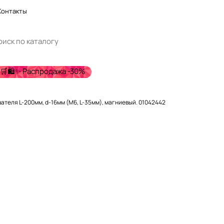
Контакты
🛒🛍️✨ Распродажа -30%
ателя L-200мм, d-16мм (M6, L-35мм), магниевый. 01042442