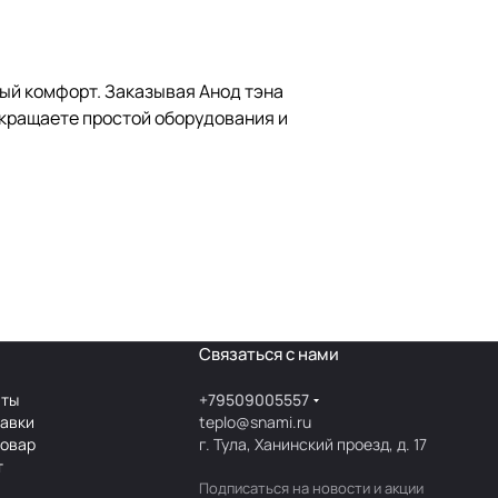
ый комфорт. Заказывая Анод тэна
окращаете простой оборудования и
Связаться с нами
аты
+79509005557
тавки
teplo@snami.ru
товар
г. Тула, Ханинский проезд, д. 17
т
Подписаться
на новости и акции