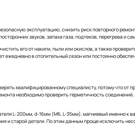
езопасную эксплуатацию, снизить риск повторного ремонт
посторонних звуков, запаха газа, подтеков, перегрева и с
истить его от накипи, пыли или окислов, а также проверит
ет ежедневно в отопительный сезон или постоянно обеспеч
верять квалифицированному специалисту, потому что от п
емонта необходимо проверить герметичность соединений, 
теля L-200мм, d-16мм (M6, L-35мм), магниевый именно к ва
ия и старой детали. По этим данным проще исключить не