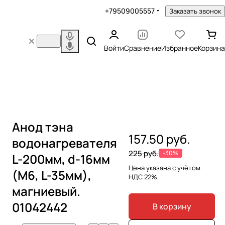
+79509005557
Заказать звонок
Войти
Сравнение
Избранное
Корзина
Анод тэна
157.50 руб.
водонагревателя
225 руб.
-30%
L-200мм, d-16мм
Цена указана с учётом
(M6, L-35мм),
НДС 22%
магниевый.
01042442
В корзину