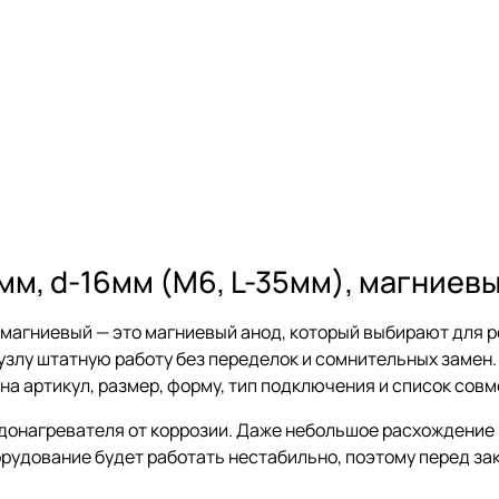
м, d-16мм (M6, L-35мм), магниевы
 магниевый — это магниевый анод, который выбирают для р
злу штатную работу без переделок и сомнительных замен. 
 на артикул, размер, форму, тип подключения и список сов
одонагревателя от коррозии. Даже небольшое расхождение 
орудование будет работать нестабильно, поэтому перед за